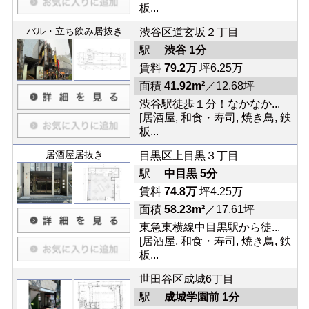
板...
バル・立ち飲み居抜き
渋谷区道玄坂２丁目
駅
渋谷 1分
賃料
79.2万
坪6.25万
面積
41.92m²
／12.68坪
渋谷駅徒歩１分！なかなか...
[居酒屋, 和食・寿司, 焼き鳥, 鉄
板...
居酒屋居抜き
目黒区上目黒３丁目
駅
中目黒 5分
賃料
74.8万
坪4.25万
面積
58.23m²
／17.61坪
東急東横線中目黒駅から徒...
[居酒屋, 和食・寿司, 焼き鳥, 鉄
板...
世田谷区成城6丁目
駅
成城学園前 1分