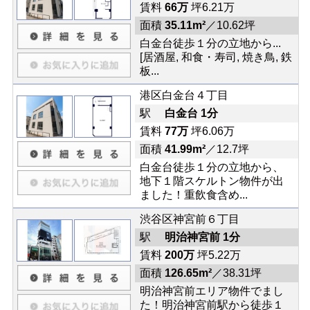
賃料
66万
坪6.21万
面積
35.11m²
／10.62坪
白金台徒歩１分の立地から...
[居酒屋, 和食・寿司, 焼き鳥, 鉄
板...
港区白金台４丁目
駅
白金台 1分
賃料
77万
坪6.06万
面積
41.99m²
／12.7坪
白金台徒歩１分の立地から、
地下１階スケルトン物件が出
ました！重飲食含め...
渋谷区神宮前６丁目
駅
明治神宮前 1分
賃料
200万
坪5.22万
面積
126.65m²
／38.31坪
明治神宮前エリア物件でまし
た！明治神宮前駅から徒歩１