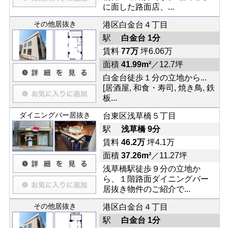
に面した路面店、...
その他居抜き
港区白金台４丁目
駅
白金台 1分
賃料
77万
坪6.06万
面積
41.99m²
／12.7坪
白金台徒歩１分の立地から...
[居酒屋, 和食・寿司, 焼き鳥, 鉄
板...
ダイニングバー居抜き
台東区浅草橋５丁目
駅
浅草橋 9分
賃料
46.2万
坪4.1万
面積
37.26m²
／11.27坪
浅草橋駅徒歩９分の立地か
ら、１階路面ダイニングバー
居抜き物件のご紹介で...
その他居抜き
港区白金台４丁目
駅
白金台 1分