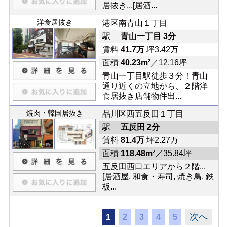
居抜き...[居酒...
洋食居抜き
港区南青山１丁目
駅
青山一丁目 3分
賃料
41.7万
坪3.42万
面積
40.23m²
／12.16坪
青山一丁目駅徒歩３分！青山
通り近くの立地から、２階洋
食居抜き店舗物件出...
焼肉・韓国居抜き
品川区西五反田１丁目
駅
五反田 2分
賃料
81.4万
坪2.27万
面積
118.48m²
／35.84坪
五反田西口エリアから２階...
[居酒屋, 和食・寿司, 焼き鳥, 鉄
板...
次へ
1
2
3
4
5