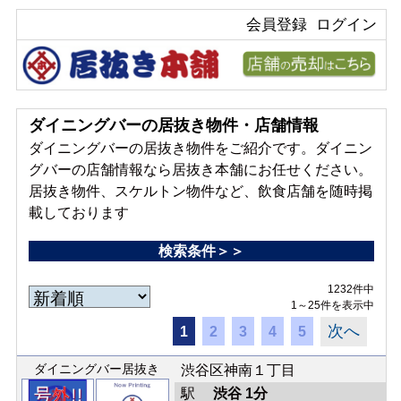
会員登録
ログイン
ダイニングバーの居抜き物件・店舗情報
ダイニングバーの居抜き物件をご紹介です。ダイニン
グバーの店舗情報なら居抜き本舗にお任せください。
居抜き物件、スケルトン物件など、飲食店舗を随時掲
載しております
検索条件＞＞
1232件中
1～25件を表示中
次へ
1
2
3
4
5
ダイニングバー居抜き
渋谷区神南１丁目
駅
渋谷 1分