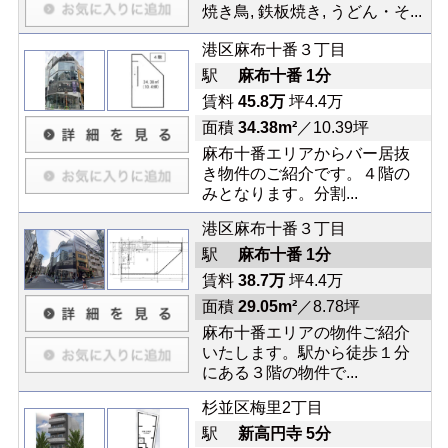
焼き鳥, 鉄板焼き, うどん・そ...
港区麻布十番３丁目
駅
麻布十番 1分
賃料
45.8万
坪4.4万
面積
34.38m²
／10.39坪
麻布十番エリアからバー居抜
き物件のご紹介です。４階の
みとなります。分割...
港区麻布十番３丁目
駅
麻布十番 1分
賃料
38.7万
坪4.4万
面積
29.05m²
／8.78坪
麻布十番エリアの物件ご紹介
いたします。駅から徒歩１分
にある３階の物件で...
杉並区梅里2丁目
駅
新高円寺 5分