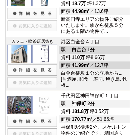
賃料
18.7万
坪1.37万
面積
44.98m²
／13.6坪
新高円寺エリアの物件ご紹介
いたします。駅から徒歩５分
にある１階の物件で...
カフェ・喫茶店居抜き
港区白金台４丁目
駅
白金台 1分
賃料
110万
坪8.66万
面積
41.99m²
／12.7坪
白金台徒歩１分の立地から...
[居酒屋, 和食・寿司, 焼き鳥, 鉄
板...
千代田区神田神保町１丁目
駅
神保町 2分
賃料
181.8万
坪3.52万
面積
170.77m²
／51.65坪
神保町駅徒歩2分、スケルトン
物件のご紹介です。靖国通り