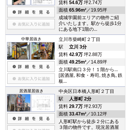
賃料
54.6万
坪2.74万
面積
65.96m²
／19.95坪
成城学園前エリアの物件ご紹
介いたします。駅から徒歩1分
にある地下1階の...
中華居抜き
立川市柴崎町２丁目
駅
立川 3分
賃料
42.9万
坪2.88万
面積
49.25m²
／14.89坪
立川駅南口３分！１階から...
[居酒屋, 和食・寿司, 焼き鳥, 鉄
板...
居酒屋居抜き
中央区日本橋人形町２丁目
駅
人形町 2分
賃料
29.7万
坪2.93万
面積
33.47m²
／10.12坪
人形町駅から徒歩２分にある
３階の物件です。現況居酒屋