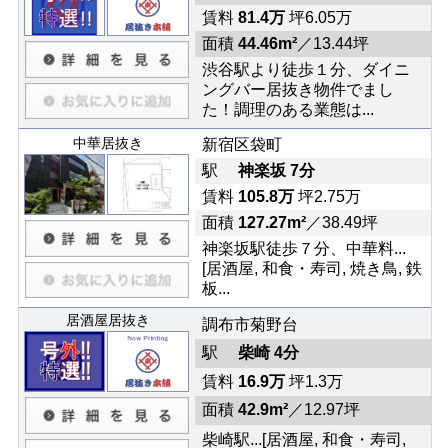
賃料
81.4万
坪6.05万
面積
44.46m²
／13.44坪
渋谷駅より徒歩１分、ダイニ
ングバー居抜き物件でまし
た！調理のある業態は...
中華居抜き
新宿区袋町
駅
神楽坂 7分
賃料
105.8万
坪2.75万
面積
127.27m²
／38.49坪
神楽坂駅徒歩７分、中華料...
[居酒屋, 和食・寿司, 焼き鳥, 鉄
板...
居酒屋居抜き
調布市菊野台
駅
柴崎 4分
賃料
16.9万
坪1.3万
面積
42.9m²
／12.97坪
柴崎駅...[居酒屋, 和食・寿司,