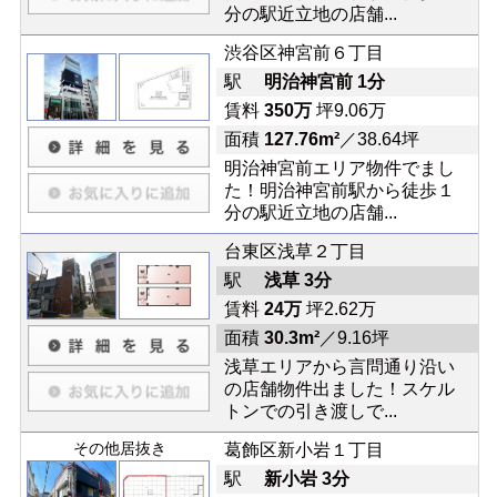
分の駅近立地の店舗...
渋谷区神宮前６丁目
駅
明治神宮前 1分
賃料
350万
坪9.06万
面積
127.76m²
／38.64坪
明治神宮前エリア物件でまし
た！明治神宮前駅から徒歩１
分の駅近立地の店舗...
台東区浅草２丁目
駅
浅草 3分
賃料
24万
坪2.62万
面積
30.3m²
／9.16坪
浅草エリアから言問通り沿い
の店舗物件出ました！スケル
トンでの引き渡しで...
その他居抜き
葛飾区新小岩１丁目
駅
新小岩 3分