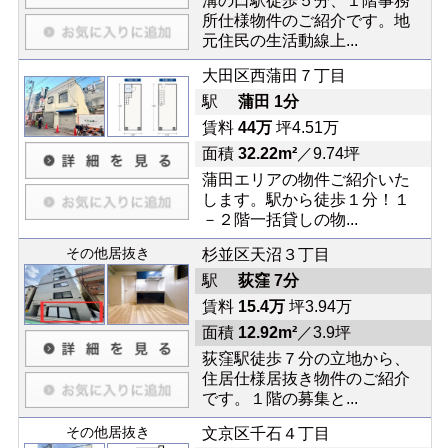
溝の口駅徒歩５分、１階事務
所仕様物件のご紹介です。地
元住民の生活動線上...
大田区西蒲田７丁目
駅
蒲田 1分
賃料
44万
坪4.51万
面積
32.22m²
／9.74坪
蒲田エリアの物件ご紹介いた
します。駅から徒歩１分！１
－２階一括貸しの物...
その他居抜き
杉並区天沼３丁目
駅
荻窪 7分
賃料
15.4万
坪3.94万
面積
12.92m²
／3.9坪
荻窪駅徒歩７分の立地から、
住居仕様居抜き物件のご紹介
です。１階の募集と...
その他居抜き
文京区千石４丁目