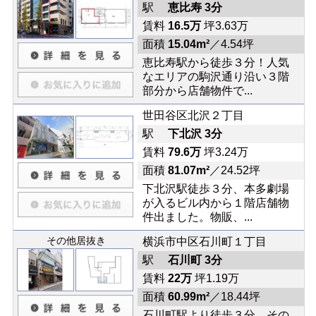
駅
恵比寿 3分
賃料
16.5万
坪3.63万
面積
15.04m²
／4.54坪
恵比寿駅から徒歩３分！人気
なエリアの駒沢通り沿い３階
部分から店舗物件で...
世田谷区北沢２丁目
駅
下北沢 3分
賃料
79.6万
坪3.24万
面積
81.07m²
／24.52坪
下北沢駅徒歩３分、本多劇場
が入るビル内から１階店舗物
件出ました。物販、...
その他居抜き
横浜市中区石川町１丁目
駅
石川町 3分
賃料
22万
坪1.19万
面積
60.99m²
／18.44坪
石川町駅より徒歩３分、その