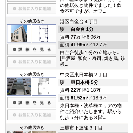
の他居抜き物件でました！飲
食不可ですが、オフ...
その他居抜き
港区白金台４丁目
駅
白金台 1分
賃料
77万
坪6.06万
面積
41.99m²
／12.7坪
白金台徒歩１分の立地から...
[居酒屋, 和食・寿司, 焼き鳥, 鉄
板...
その他居抜き
中央区東日本橋２丁目
駅
東日本橋 5分
賃料
22万
坪1.18万
面積
61.52m²
／18.6坪
東日本橋・浅草橋エリアの物
件ご紹介いたします。駅から
徒歩５分にある３階...
その他居抜き
三鷹市下連雀３丁目