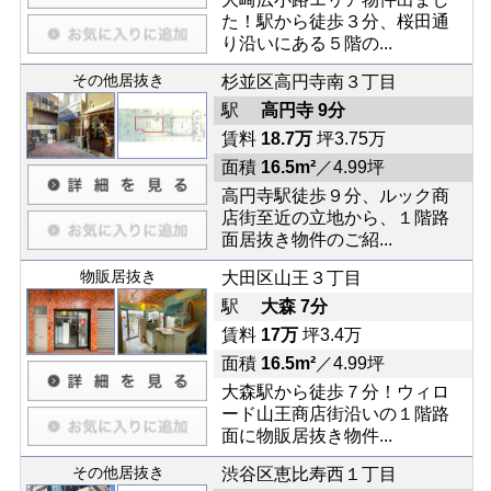
た！駅から徒歩３分、桜田通
り沿いにある５階の...
その他居抜き
杉並区高円寺南３丁目
駅
高円寺 9分
賃料
18.7万
坪3.75万
面積
16.5m²
／4.99坪
高円寺駅徒歩９分、ルック商
店街至近の立地から、１階路
面居抜き物件のご紹...
物販居抜き
大田区山王３丁目
駅
大森 7分
賃料
17万
坪3.4万
面積
16.5m²
／4.99坪
大森駅から徒歩７分！ウィロ
ード山王商店街沿いの１階路
面に物販居抜き物件...
その他居抜き
渋谷区恵比寿西１丁目