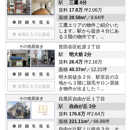
駅
三鷹 4分
賃料
17.8万
坪2.06万
面積
28.58m²
／8.64坪
三鷹エリアの物件ご紹介いた
します。駅から徒歩４分にあ
る２階の物件です。...
その他居抜き
世田谷区松原２丁目
駅
明大前 2分
賃料
26.4万
坪2.16万
面積
40.37m²
／12.21坪
明大前徒歩２分、駅至近の立
地から２階に脱毛サロン居抜
き物件が出ました！...
その他居抜き
目黒区自由が丘１丁目
駅
自由が丘 3分
賃料
176.6万
坪2.64万
面積
221.11m²
／66.88坪
自由が丘駅より徒歩３分、そ