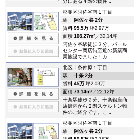
分にある４階の物件...
杉並区阿佐谷南１丁目
駅
阿佐ヶ谷 2分
賃料
95.5万
坪2.97万
面積
106.27m²
／32.14坪
阿佐ヶ谷駅徒歩２分、パール
センター商店街至近の新築商
業施設でました！カ...
北区十条仲原１丁目
駅
十条 2分
賃料
45万
坪2.03万
面積
73.14m²
／22.12坪
十条駅徒歩２分、十条銀座商
店街内から２階スケルトン物
件のご紹介です。こ...
杉並区阿佐谷南１丁目
駅
阿佐ヶ谷 2分