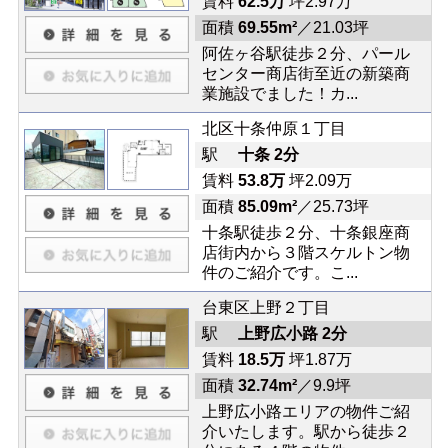
賃料
62.5万
坪2.97万
面積
69.55m²
／21.03坪
阿佐ヶ谷駅徒歩２分、パール
センター商店街至近の新築商
業施設でました！カ...
北区十条仲原１丁目
駅
十条 2分
賃料
53.8万
坪2.09万
面積
85.09m²
／25.73坪
十条駅徒歩２分、十条銀座商
店街内から３階スケルトン物
件のご紹介です。こ...
台東区上野２丁目
駅
上野広小路 2分
賃料
18.5万
坪1.87万
面積
32.74m²
／9.9坪
上野広小路エリアの物件ご紹
介いたします。駅から徒歩２