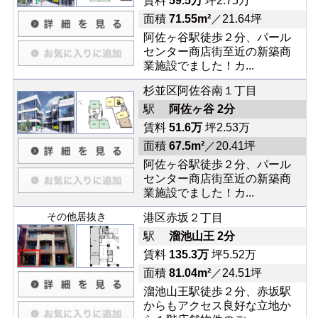
賃料
59.5万
坪2.75万
面積
71.55m²
／21.64坪
阿佐ヶ谷駅徒歩２分、パール
センター商店街至近の新築商
業施設でました！カ...
杉並区阿佐谷南１丁目
駅
阿佐ヶ谷 2分
賃料
51.6万
坪2.53万
面積
67.5m²
／20.41坪
阿佐ヶ谷駅徒歩２分、パール
センター商店街至近の新築商
業施設でました！カ...
その他居抜き
港区赤坂２丁目
駅
溜池山王 2分
賃料
135.3万
坪5.52万
面積
81.04m²
／24.51坪
溜池山王駅徒歩２分、赤坂駅
からもアクセス良好な立地か