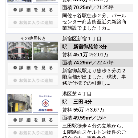
面積
70.25m²
／21.25坪
阿佐ヶ谷駅徒歩２分、パール
センター商店街至近の新築商
業施設でました！カ...
その他居抜き
新宿区新宿１丁目
駅
新宿御苑前 3分
賃料
45.1万
坪2.01万
面積
74.29m²
／22.47坪
新宿御苑駅より徒歩３分の２
階店舗が出ました。現状、事
務所仕様での引渡し...
港区芝４丁目
駅
三田 4分
賃料
55万
坪3.67万
面積
49.59m²
／15坪
三田駅徒歩４分の立地から、
１階路面スケルトン物件のご