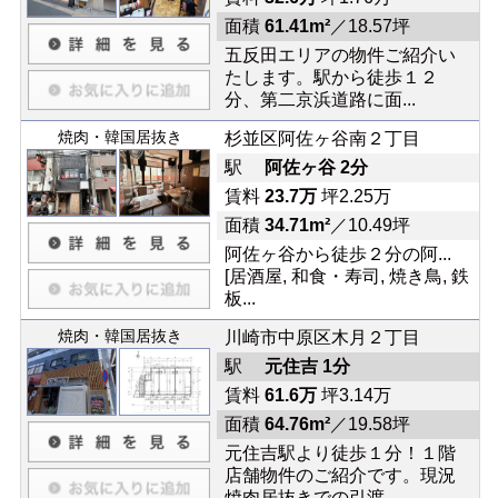
面積
61.41m²
／18.57坪
五反田エリアの物件ご紹介い
たします。駅から徒歩１２
分、第二京浜道路に面...
焼肉・韓国居抜き
杉並区阿佐ヶ谷南２丁目
駅
阿佐ヶ谷 2分
賃料
23.7万
坪2.25万
面積
34.71m²
／10.49坪
阿佐ヶ谷から徒歩２分の阿...
[居酒屋, 和食・寿司, 焼き鳥, 鉄
板...
焼肉・韓国居抜き
川崎市中原区木月２丁目
駅
元住吉 1分
賃料
61.6万
坪3.14万
面積
64.76m²
／19.58坪
元住吉駅より徒歩１分！１階
店舗物件のご紹介です。現況
焼肉居抜きでの引渡...