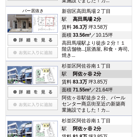
業施設でました！カ...
バー居抜き
新宿区高田馬場２丁目
駅
高田馬場 2分
賃料
36.3万
坪3.58万
面積
33.56m²
／10.15坪
高田馬場駅より徒歩２分！１
階店舗物...[居酒屋, 和食・寿司,
焼き...
杉並区阿佐谷南１丁目
駅
阿佐ヶ谷 2分
賃料
83.3万
坪3.85万
面積
71.55m²
／21.64坪
阿佐ヶ谷駅徒歩２分、パール
センター商店街至近の新築商
業施設でました！カ...
杉並区阿佐谷南１丁目
駅
阿佐ヶ谷 2分
賃料
81.8万
坪3.85万