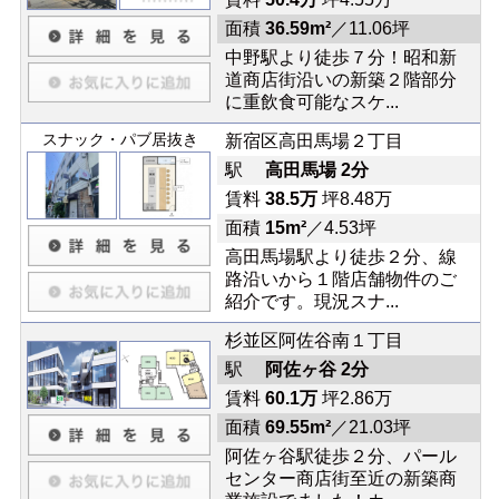
面積
36.59m²
／11.06坪
中野駅より徒歩７分！昭和新
道商店街沿いの新築２階部分
に重飲食可能なスケ...
スナック・パブ居抜き
新宿区高田馬場２丁目
駅
高田馬場 2分
賃料
38.5万
坪8.48万
面積
15m²
／4.53坪
高田馬場駅より徒歩２分、線
路沿いから１階店舗物件のご
紹介です。現況スナ...
杉並区阿佐谷南１丁目
駅
阿佐ヶ谷 2分
賃料
60.1万
坪2.86万
面積
69.55m²
／21.03坪
阿佐ヶ谷駅徒歩２分、パール
センター商店街至近の新築商