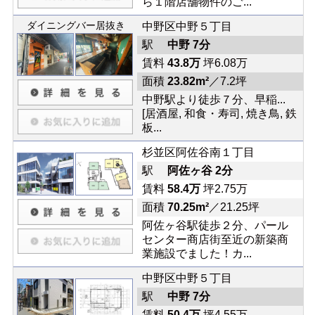
ら１階店舗物件のご...
ダイニングバー居抜き
中野区中野５丁目
駅
中野 7分
賃料
43.8万
坪6.08万
面積
23.82m²
／7.2坪
中野駅より徒歩７分、早稲...
[居酒屋, 和食・寿司, 焼き鳥, 鉄
板...
杉並区阿佐谷南１丁目
駅
阿佐ヶ谷 2分
賃料
58.4万
坪2.75万
面積
70.25m²
／21.25坪
阿佐ヶ谷駅徒歩２分、パール
センター商店街至近の新築商
業施設でました！カ...
中野区中野５丁目
駅
中野 7分
賃料
50.4万
坪4.55万