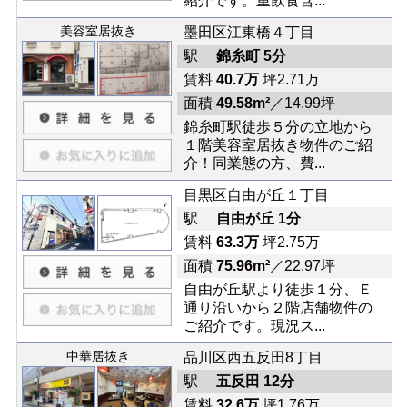
紹介です。重飲食含...
美容室居抜き
墨田区江東橋４丁目
駅
錦糸町 5分
賃料
40.7万
坪2.71万
面積
49.58m²
／14.99坪
錦糸町駅徒歩５分の立地から
１階美容室居抜き物件のご紹
介！同業態の方、費...
目黒区自由が丘１丁目
駅
自由が丘 1分
賃料
63.3万
坪2.75万
面積
75.96m²
／22.97坪
自由が丘駅より徒歩１分、Ｅ
通り沿いから２階店舗物件の
ご紹介です。現況ス...
中華居抜き
品川区西五反田8丁目
駅
五反田 12分
賃料
32.6万
坪1.76万