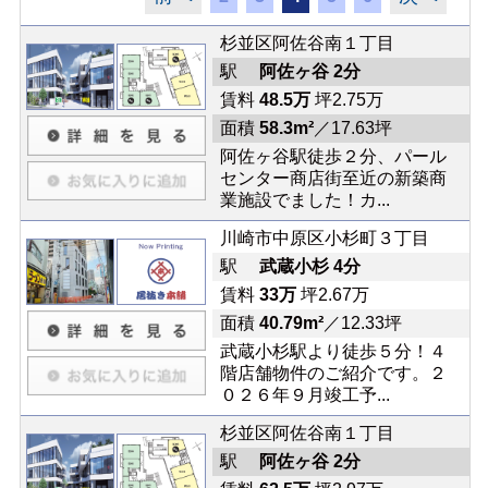
杉並区阿佐谷南１丁目
駅
阿佐ヶ谷 2分
賃料
48.5万
坪2.75万
面積
58.3m²
／17.63坪
阿佐ヶ谷駅徒歩２分、パール
センター商店街至近の新築商
業施設でました！カ...
川崎市中原区小杉町３丁目
駅
武蔵小杉 4分
賃料
33万
坪2.67万
面積
40.79m²
／12.33坪
武蔵小杉駅より徒歩５分！４
階店舗物件のご紹介です。２
０２６年９月竣工予...
杉並区阿佐谷南１丁目
駅
阿佐ヶ谷 2分