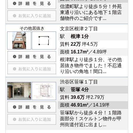
信濃町駅より徒歩５分！外苑
東通り沿いにある地下１階店
舗物件のご紹介です...
その他居抜き
文京区根津２丁目
駅
根津 1分
賃料
22万
坪4.5万
面積
16.17m²
／4.89坪
根津駅より徒歩１分、その他
居抜き物件でました！不忍通
り沿いの角地！間口...
渋谷区笹塚１丁目
駅
笹塚 4分
賃料
39.6万
坪2.79万
面積
46.91m²
／14.19坪
笹塚駅から徒歩４分！１階路
面部分！スケルトン物件が甲
州街道付近に出まし...