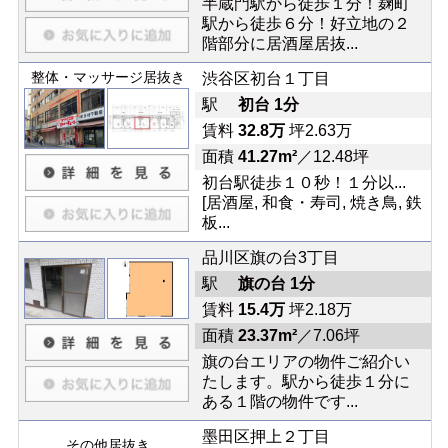
半蔵門駅から徒歩１分！麹町
駅から徒歩６分！好立地の２
階部分に居酒屋居抜...
整体・マッサージ居抜き
渋谷区初台１丁目
駅
初台 1分
賃料
32.8万
坪2.63万
面積
41.27m²
／12.48坪
初台駅徒歩１０秒！１分以...
[居酒屋, 和食・寿司, 焼き鳥, 鉄
板...
品川区旗の台3丁目
駅
旗の台 1分
賃料
15.4万
坪2.18万
面積
23.37m²
／7.06坪
旗の台エリアの物件ご紹介い
たします。駅から徒歩１分に
ある１階の物件です...
墨田区押上２丁目
その他居抜き