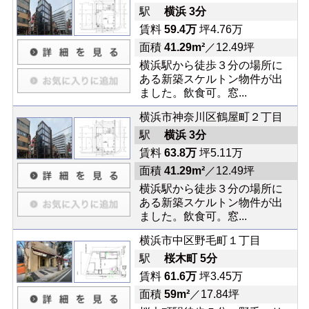
駅
横浜 3分
賃料
59.4万
坪4.76万
面積
41.29m²
／12.49坪
横浜駅から徒歩３分の場所に
ある新築スケルトン物件が出
ました。飲食可。窓...
横浜市神奈川区鶴屋町２丁目
駅
横浜 3分
賃料
63.8万
坪5.11万
面積
41.29m²
／12.49坪
横浜駅から徒歩３分の場所に
ある新築スケルトン物件が出
ました。飲食可。窓...
横浜市中区野毛町１丁目
駅
桜木町 5分
賃料
61.6万
坪3.45万
面積
59m²
／17.84坪