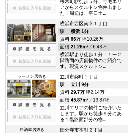
桜木町駅徒歩５分、野毛エリ
アからスケルトン物件出まし
た！周辺は、平日土...
横浜市西区南幸１丁目
駅
横浜 1分
賃料
66万
坪10.26万
面積
21.26m²
／6.43坪
横浜駅より徒歩１分！１ー２
階路面の店舗物件のご紹介で
す。現況スケルトン...
ラーメン居抜き
立川市錦町１丁目
駅
立川 9分
賃料
29.7万
坪2.14万
面積
45.87m²
／13.87坪
立川エリアの物件ご紹介いた
します。駅から徒歩９分にあ
る１階路面部分の物...
居酒屋居抜き
国分寺市本町２丁目