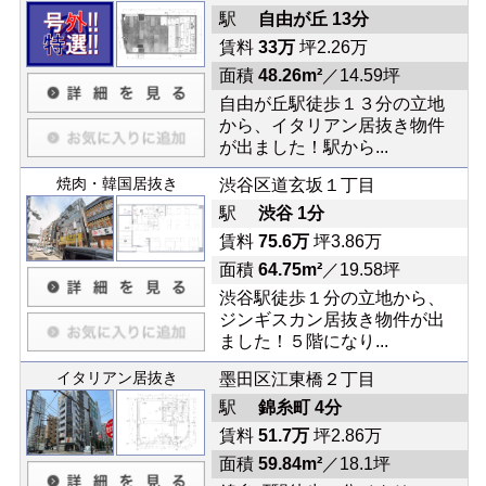
駅
自由が丘 13分
賃料
33万
坪2.26万
面積
48.26m²
／14.59坪
自由が丘駅徒歩１３分の立地
から、イタリアン居抜き物件
が出ました！駅から...
焼肉・韓国居抜き
渋谷区道玄坂１丁目
駅
渋谷 1分
賃料
75.6万
坪3.86万
面積
64.75m²
／19.58坪
渋谷駅徒歩１分の立地から、
ジンギスカン居抜き物件が出
ました！５階になり...
イタリアン居抜き
墨田区江東橋２丁目
駅
錦糸町 4分
賃料
51.7万
坪2.86万
面積
59.84m²
／18.1坪