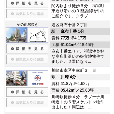
関内駅より徒歩６分、福富町
東通り沿いの９階店舗物件の
ご紹介です。クラブ...
その他居抜き
港区麻布十番２丁目
駅
麻布十番 1分
賃料
77万
坪4.17万
面積
61.04m²
／18.46坪
麻布十番エリア、視認性良好
な商店街沿いの好立地物件で
ました。２階になり...
川崎市幸区中幸町３丁目
駅
川崎 4分
賃料
41.8万
坪1.62万
面積
85.42m²
／25.83坪
川崎駅徒歩４分、ラゾーナ川
崎近くの５階スケルトン物件
出ました！周辺は、...