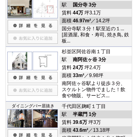
駅
国分寺 3分
賃料
44万
坪3.1万
面積
46.97m²
／14.2坪
国分寺駅３分！駅至近の１...
[居酒屋, 和食・寿司, 焼き鳥, 鉄
板...
杉並区阿佐谷南１丁目
駅
南阿佐ヶ谷 3分
賃料
24万
坪2.4万
面積
33m²
／9.98坪
南阿佐ヶ谷駅より徒歩３分、
スケルトン物件でました！飲
食や物販、サービス...
ダイニングバー居抜き
千代田区麹町１丁目
駅
半蔵門 1分
賃料
39.6万
坪3万
面積
43.6m²
／13.18坪