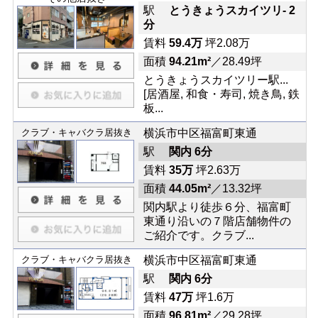
駅
とうきょうスカイツリ- 2
分
賃料
59.4万
坪2.08万
面積
94.21m²
／28.49坪
とうきょうスカイツリー駅...
[居酒屋, 和食・寿司, 焼き鳥, 鉄
板...
クラブ・キャバクラ居抜き
横浜市中区福富町東通
駅
関内 6分
賃料
35万
坪2.63万
面積
44.05m²
／13.32坪
関内駅より徒歩６分、福富町
東通り沿いの７階店舗物件の
ご紹介です。クラブ...
クラブ・キャバクラ居抜き
横浜市中区福富町東通
駅
関内 6分
賃料
47万
坪1.6万
面積
96.81m²
／29.28坪