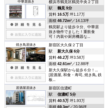
中華居抜き
横浜市鶴見区鶴見中央２丁目
駅
鶴見 9分
賃料
16.5万
坪1.17万
面積
46.72m²
／14.13坪
鶴見駅より徒歩９分、中華居
抜き物件でました！重飲食
可！内装や厨房機器な...
焼き鳥居抜き
新宿区大久保２丁目
駅
新大久保 6分
賃料
46.2万
坪3.58万
面積
42.61m²
／12.88坪
新大久保駅から徒歩６分！...
[居酒屋, 和食・寿司, 焼き鳥, 鉄
板...
居酒屋居抜き
新宿区信濃町
駅
信濃町 5分
賃料
40.5万
坪1.93万
面積
69.3m²
／20.96坪