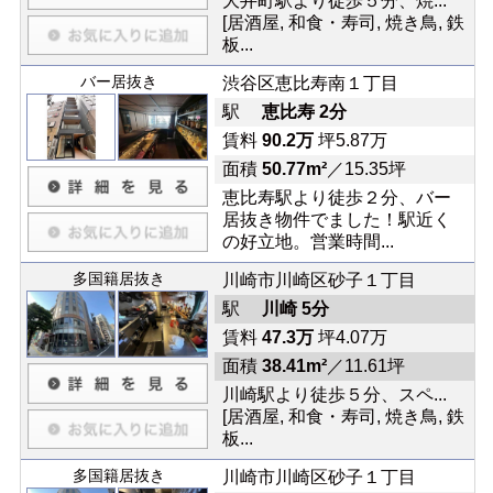
大井町駅より徒歩５分、焼...
[居酒屋, 和食・寿司, 焼き鳥, 鉄
板...
バー居抜き
渋谷区恵比寿南１丁目
駅
恵比寿 2分
賃料
90.2万
坪5.87万
面積
50.77m²
／15.35坪
恵比寿駅より徒歩２分、バー
居抜き物件でました！駅近く
の好立地。営業時間...
多国籍居抜き
川崎市川崎区砂子１丁目
駅
川崎 5分
賃料
47.3万
坪4.07万
面積
38.41m²
／11.61坪
川崎駅より徒歩５分、スペ...
[居酒屋, 和食・寿司, 焼き鳥, 鉄
板...
多国籍居抜き
川崎市川崎区砂子１丁目