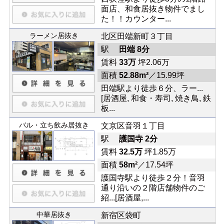
面店、和食居抜き物件でまし
た！！カウンター...
ラーメン居抜き
北区田端新町３丁目
駅
田端 8分
賃料
33万
坪2.06万
面積
52.88m²
／15.99坪
田端駅より徒歩６分、ラー...
[居酒屋, 和食・寿司, 焼き鳥, 鉄
板...
バル・立ち飲み居抜き
文京区音羽１丁目
駅
護国寺 2分
賃料
32.5万
坪1.85万
面積
58m²
／17.54坪
護国寺駅より徒歩２分！音羽
通り沿いの２階店舗物件のご
紹...[居酒屋,...
中華居抜き
新宿区袋町