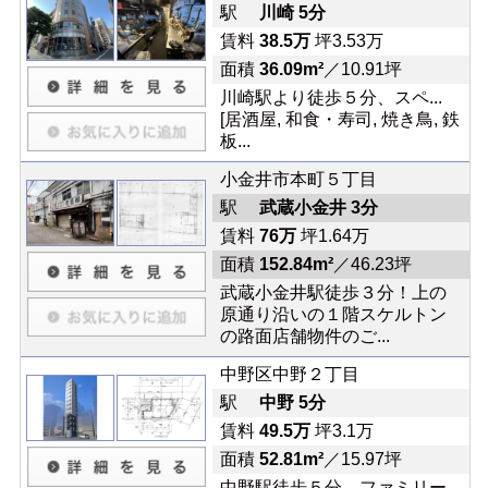
駅
川崎 5分
賃料
38.5万
坪3.53万
面積
36.09m²
／10.91坪
川崎駅より徒歩５分、スペ...
[居酒屋, 和食・寿司, 焼き鳥, 鉄
板...
小金井市本町５丁目
駅
武蔵小金井 3分
賃料
76万
坪1.64万
面積
152.84m²
／46.23坪
武蔵小金井駅徒歩３分！上の
原通り沿いの１階スケルトン
の路面店舗物件のご...
中野区中野２丁目
駅
中野 5分
賃料
49.5万
坪3.1万
面積
52.81m²
／15.97坪
中野駅徒歩５分、ファミリー