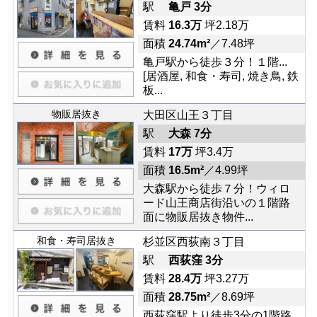
駅
亀戸 3分
賃料
16.3万
坪2.18万
面積
24.74m²
／7.48坪
亀戸駅から徒歩３分！１階...
[居酒屋, 和食・寿司, 焼き鳥, 鉄
板...
物販居抜き
大田区山王３丁目
駅
大森 7分
賃料
17万
坪3.4万
面積
16.5m²
／4.99坪
大森駅から徒歩７分！ウィロ
ード山王商店街沿いの１階路
面に物販居抜き物件...
和食・寿司居抜き
杉並区西荻南３丁目
駅
西荻窪 3分
賃料
28.4万
坪3.27万
面積
28.75m²
／8.69坪
西荻窪駅より徒歩3分の1階路