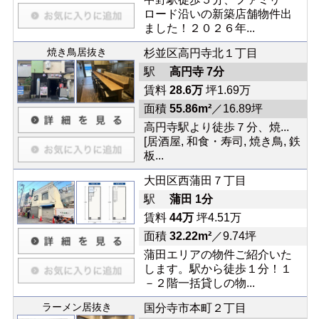
ロード沿いの新築店舗物件出
ました！２０２６年...
焼き鳥居抜き
杉並区高円寺北１丁目
駅
高円寺 7分
賃料
28.6万
坪1.69万
面積
55.86m²
／16.89坪
高円寺駅より徒歩７分、焼...
[居酒屋, 和食・寿司, 焼き鳥, 鉄
板...
大田区西蒲田７丁目
駅
蒲田 1分
賃料
44万
坪4.51万
面積
32.22m²
／9.74坪
蒲田エリアの物件ご紹介いた
します。駅から徒歩１分！１
－２階一括貸しの物...
ラーメン居抜き
国分寺市本町２丁目