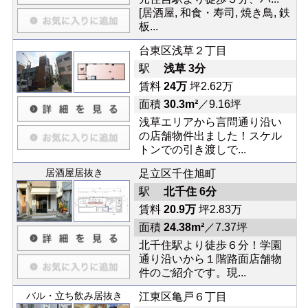
[居酒屋, 和食・寿司, 焼き鳥, 鉄
板...
台東区浅草２丁目
駅
浅草 3分
賃料
24万
坪2.62万
面積
30.3m²
／9.16坪
浅草エリアから言問通り沿い
の店舗物件出ました！スケル
トンでの引き渡しで...
居酒屋居抜き
足立区千住旭町
駅
北千住 6分
賃料
20.9万
坪2.83万
面積
24.38m²
／7.37坪
北千住駅より徒歩６分！学園
通り沿いから１階路面店舗物
件のご紹介です。現...
バル・立ち飲み居抜き
江東区亀戸６丁目