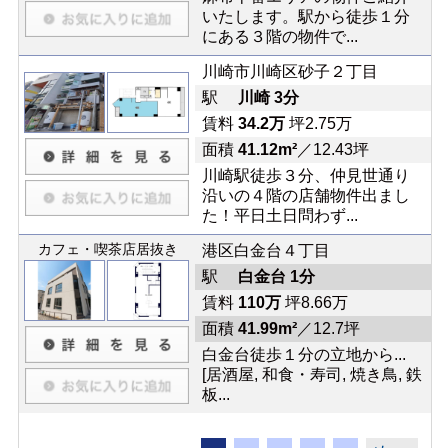
いたします。駅から徒歩１分
にある３階の物件で...
川崎市川崎区砂子２丁目
駅
川崎 3分
賃料
34.2万
坪2.75万
面積
41.12m²
／12.43坪
川崎駅徒歩３分、仲見世通り
沿いの４階の店舗物件出まし
た！平日土日問わず...
カフェ・喫茶店居抜き
港区白金台４丁目
駅
白金台 1分
賃料
110万
坪8.66万
面積
41.99m²
／12.7坪
白金台徒歩１分の立地から...
[居酒屋, 和食・寿司, 焼き鳥, 鉄
板...