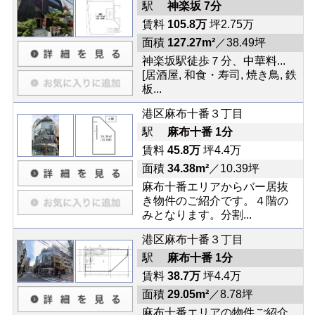
駅
神楽坂 7分
賃料
105.8万
坪2.75万
面積
127.27m²
／38.49坪
神楽坂駅徒歩７分、中華料...
[居酒屋, 和食・寿司, 焼き鳥, 鉄
板...
港区麻布十番３丁目
駅
麻布十番 1分
賃料
45.8万
坪4.4万
面積
34.38m²
／10.39坪
麻布十番エリアからバー居抜
き物件のご紹介です。４階の
みとなります。分割...
港区麻布十番３丁目
駅
麻布十番 1分
賃料
38.7万
坪4.4万
面積
29.05m²
／8.78坪
麻布十番エリアの物件ご紹介