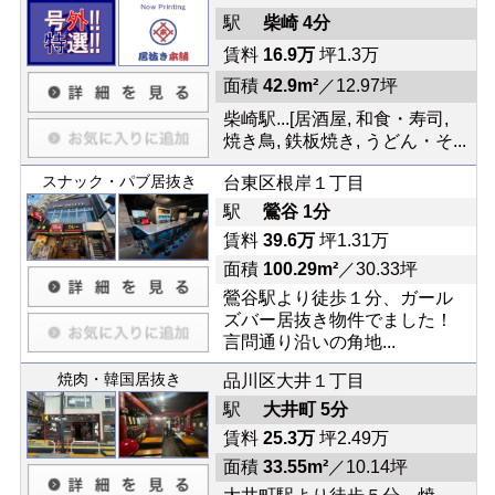
駅
柴崎 4分
賃料
16.9万
坪1.3万
面積
42.9m²
／12.97坪
柴崎駅...[居酒屋, 和食・寿司,
焼き鳥, 鉄板焼き, うどん・そ...
スナック・パブ居抜き
台東区根岸１丁目
駅
鶯谷 1分
賃料
39.6万
坪1.31万
面積
100.29m²
／30.33坪
鶯谷駅より徒歩１分、ガール
ズバー居抜き物件でました！
言問通り沿いの角地...
焼肉・韓国居抜き
品川区大井１丁目
駅
大井町 5分
賃料
25.3万
坪2.49万
面積
33.55m²
／10.14坪