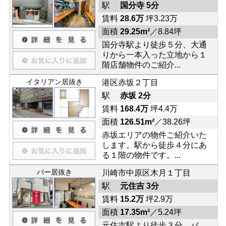
駅
国分寺 5分
賃料
28.6万
坪3.23万
面積
29.25m²
／8.84坪
国分寺駅より徒歩５分、大通
りから一本入った立地から１
階店舗物件のご紹介...
イタリアン居抜き
港区赤坂２丁目
駅
赤坂 2分
賃料
168.4万
坪4.4万
面積
126.51m²
／38.26坪
赤坂エリアの物件ご紹介いた
します。駅から徒歩４分にあ
る１階の物件です。...
バー居抜き
川崎市中原区木月１丁目
駅
元住吉 3分
賃料
15.2万
坪2.9万
面積
17.35m²
／5.24坪
元住吉駅より徒歩３分、バ...