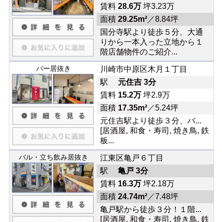
賃料
28.6万
坪3.23万
面積
29.25m²
／8.84坪
国分寺駅より徒歩５分、大通
りから一本入った立地から１
階店舗物件のご紹介...
バー居抜き
川崎市中原区木月１丁目
駅
元住吉 3分
賃料
15.2万
坪2.9万
面積
17.35m²
／5.24坪
元住吉駅より徒歩３分、バ...
[居酒屋, 和食・寿司, 焼き鳥, 鉄
板...
バル・立ち飲み居抜き
江東区亀戸６丁目
駅
亀戸 3分
賃料
16.3万
坪2.18万
面積
24.74m²
／7.48坪
亀戸駅から徒歩３分！１階...
[居酒屋, 和食・寿司, 焼き鳥, 鉄