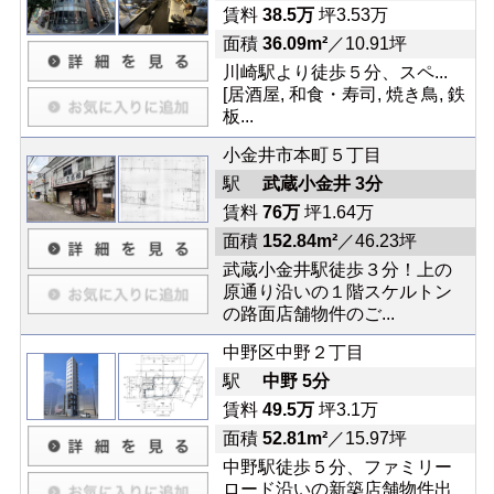
賃料
38.5万
坪3.53万
面積
36.09m²
／10.91坪
川崎駅より徒歩５分、スペ...
[居酒屋, 和食・寿司, 焼き鳥, 鉄
板...
小金井市本町５丁目
駅
武蔵小金井 3分
賃料
76万
坪1.64万
面積
152.84m²
／46.23坪
武蔵小金井駅徒歩３分！上の
原通り沿いの１階スケルトン
の路面店舗物件のご...
中野区中野２丁目
駅
中野 5分
賃料
49.5万
坪3.1万
面積
52.81m²
／15.97坪
中野駅徒歩５分、ファミリー
ロード沿いの新築店舗物件出