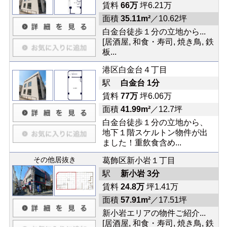
賃料
66万
坪6.21万
面積
35.11m²
／10.62坪
白金台徒歩１分の立地から...
[居酒屋, 和食・寿司, 焼き鳥, 鉄
板...
港区白金台４丁目
駅
白金台 1分
賃料
77万
坪6.06万
面積
41.99m²
／12.7坪
白金台徒歩１分の立地から、
地下１階スケルトン物件が出
ました！重飲食含め...
その他居抜き
葛飾区新小岩１丁目
駅
新小岩 3分
賃料
24.8万
坪1.41万
面積
57.91m²
／17.51坪
新小岩エリアの物件ご紹介...
[居酒屋, 和食・寿司, 焼き鳥, 鉄