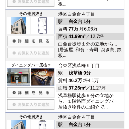
板...
その他居抜き
港区白金台４丁目
駅
白金台 1分
賃料
77万
坪6.06万
面積
41.99m²
／12.7坪
白金台徒歩１分の立地から...
[居酒屋, 和食・寿司, 焼き鳥, 鉄
板...
ダイニングバー居抜き
台東区浅草橋５丁目
駅
浅草橋 9分
賃料
46.2万
坪4.1万
面積
37.26m²
／11.27坪
浅草橋駅徒歩９分の立地か
ら、１階路面ダイニングバー
居抜き物件のご紹介で...
その他居抜き
港区白金台４丁目
駅
白金台 1分