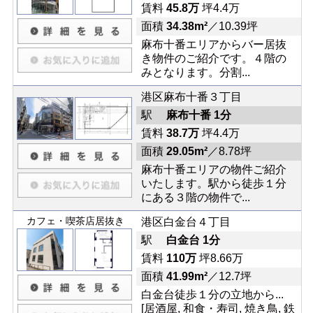
賃料
45.8万
坪4.4万
面積
34.38m²
／10.39坪
麻布十番エリアからバー居抜
き物件のご紹介です。４階の
みとなります。分割...
港区麻布十番３丁目
駅
麻布十番 1分
賃料
38.7万
坪4.4万
面積
29.05m²
／8.78坪
麻布十番エリアの物件ご紹介
いたします。駅から徒歩１分
にある３階の物件で...
カフェ・喫茶店居抜き
港区白金台４丁目
駅
白金台 1分
賃料
110万
坪8.66万
面積
41.99m²
／12.7坪
白金台徒歩１分の立地から...
[居酒屋, 和食・寿司, 焼き鳥, 鉄