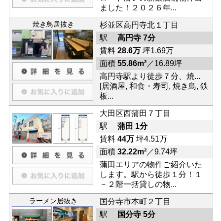
ました！２０２６年...
焼き鳥居抜き
杉並区高円寺北１丁目
駅
高円寺 7分
賃料
28.6万
坪1.69万
面積
55.86m²
／16.89坪
高円寺駅より徒歩７分、焼...
[居酒屋, 和食・寿司, 焼き鳥, 鉄
板...
大田区西蒲田７丁目
駅
蒲田 1分
賃料
44万
坪4.51万
面積
32.22m²
／9.74坪
蒲田エリアの物件ご紹介いた
します。駅から徒歩１分！１
－２階一括貸しの物...
ラーメン居抜き
国分寺市本町２丁目
駅
国分寺 5分