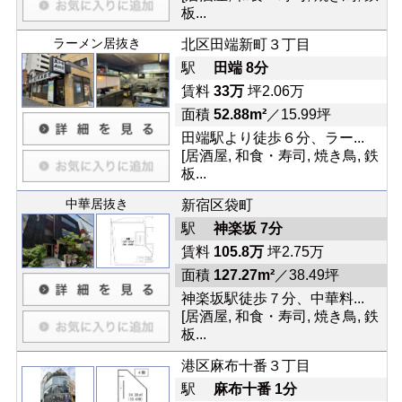
板...
ラーメン居抜き
北区田端新町３丁目
駅
田端 8分
賃料
33万
坪2.06万
面積
52.88m²
／15.99坪
田端駅より徒歩６分、ラー...
[居酒屋, 和食・寿司, 焼き鳥, 鉄
板...
中華居抜き
新宿区袋町
駅
神楽坂 7分
賃料
105.8万
坪2.75万
面積
127.27m²
／38.49坪
神楽坂駅徒歩７分、中華料...
[居酒屋, 和食・寿司, 焼き鳥, 鉄
板...
港区麻布十番３丁目
駅
麻布十番 1分