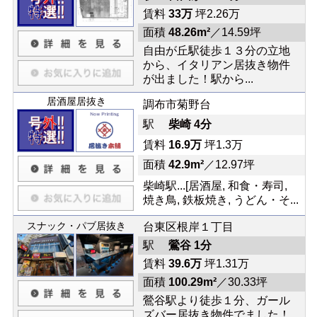
賃料
33万
坪2.26万
面積
48.26m²
／14.59坪
自由が丘駅徒歩１３分の立地
から、イタリアン居抜き物件
が出ました！駅から...
居酒屋居抜き
調布市菊野台
駅
柴崎 4分
賃料
16.9万
坪1.3万
面積
42.9m²
／12.97坪
柴崎駅...[居酒屋, 和食・寿司,
焼き鳥, 鉄板焼き, うどん・そ...
スナック・パブ居抜き
台東区根岸１丁目
駅
鶯谷 1分
賃料
39.6万
坪1.31万
面積
100.29m²
／30.33坪
鶯谷駅より徒歩１分、ガール
ズバー居抜き物件でました！