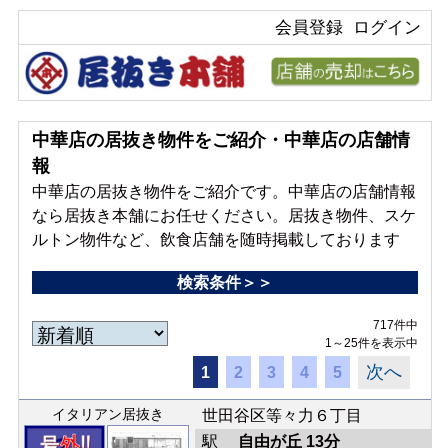
会員登録
ログイン
中華店の居抜き物件をご紹介・中華店の店舗情
報
中華店の居抜き物件をご紹介です。中華店の店舗情報
なら居抜き本舗にお任せください。居抜き物件、スケ
ルトン物件など、飲食店舗を随時掲載しております
検索条件＞＞
717件中
1～25件を表示中
次へ
1
2
3
4
5
イタリアン居抜き
世田谷区等々力６丁目
駅
自由が丘 13分