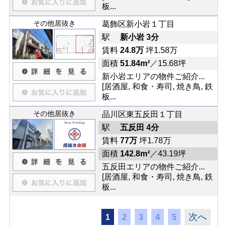
板...
その他居抜き
葛飾区新小岩１丁目
駅
新小岩 3分
賃料
24.8万
坪1.58万
面積
51.84m²
／15.68坪
新小岩エリアの物件ご紹介...
[居酒屋, 和食・寿司, 焼き鳥, 鉄
板...
その他居抜き
品川区東五反田１丁目
駅
五反田 4分
賃料
77万
坪1.78万
面積
142.8m²
／43.19坪
五反田エリアの物件ご紹介...
[居酒屋, 和食・寿司, 焼き鳥, 鉄
板...
次へ
1
2
3
4
5