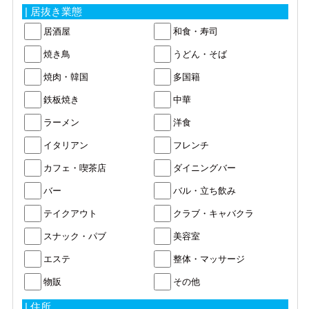
| 居抜き業態
居酒屋
和食・寿司
焼き鳥
うどん・そば
焼肉・韓国
多国籍
鉄板焼き
中華
ラーメン
洋食
イタリアン
フレンチ
カフェ・喫茶店
ダイニングバー
バー
バル・立ち飲み
テイクアウト
クラブ・キャバクラ
スナック・パブ
美容室
エステ
整体・マッサージ
物販
その他
| 住所