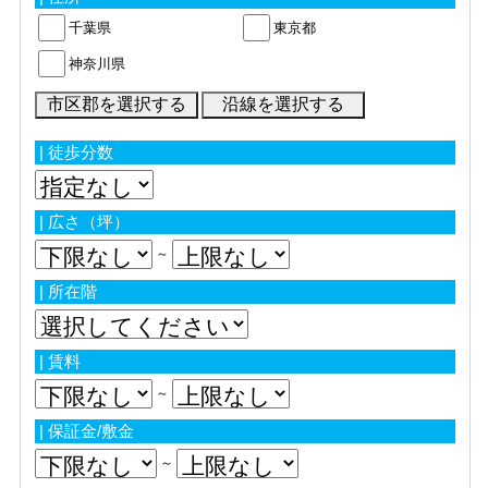
千葉県
東京都
神奈川県
| 徒歩分数
| 広さ（坪）
～
| 所在階
| 賃料
～
| 保証金/敷金
～