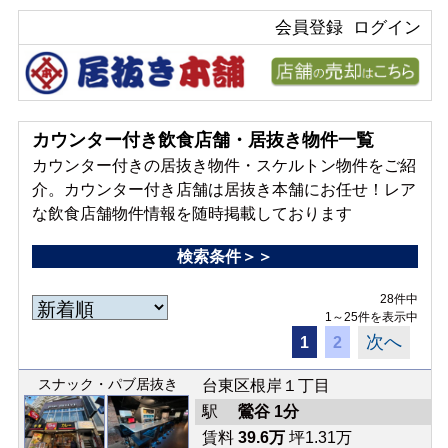
会員登録
ログイン
カウンター付き飲食店舗・居抜き物件一覧
カウンター付きの居抜き物件・スケルトン物件をご紹
介。カウンター付き店舗は居抜き本舗にお任せ！レア
な飲食店舗物件情報を随時掲載しております
検索条件＞＞
28件中
1～25件を表示中
次へ
1
2
スナック・パブ居抜き
台東区根岸１丁目
駅
鶯谷 1分
賃料
39.6万
坪1.31万