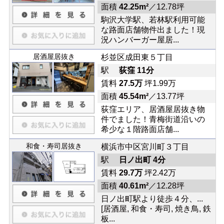
面積
42.25m²
／12.78坪
駒沢大学駅、若林駅利用可能
な路面店舗物件出ました！現
況ハンバーガー屋居...
居酒屋居抜き
杉並区成田東５丁目
駅
荻窪 11分
賃料
27.5万
坪1.99万
面積
45.54m²
／13.77坪
荻窪エリア、居酒屋居抜き物
件でました！青梅街道沿いの
希少な１階路面店舗...
和食・寿司居抜き
横浜市中区宮川町３丁目
駅
日ノ出町 4分
賃料
29.7万
坪2.42万
面積
40.61m²
／12.28坪
日ノ出町駅より徒歩４分、...
[居酒屋, 和食・寿司, 焼き鳥, 鉄
板...