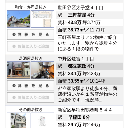
和食・寿司居抜き
世田谷区太子堂４丁目
駅
三軒茶屋 4分
賃料
43.8万
坪3.74万
面積
38.73m²
／11.71坪
三軒茶屋エリアの物件ご紹介
いたします。駅から徒歩４分
にある１階の物件で...
居酒屋居抜き
中野区鷺宮１丁目
駅
都立家政 4分
賃料
23.1万
坪2.28万
面積
33.55m²
／10.14坪
都立家政駅より徒歩４分、商
店街沿いから１階店舗物件の
ご紹介です。現況洋...
その他居抜き
新宿区早稲田鶴巻町５４４
駅
早稲田 8分
賃料
29.7万
坪2.46万