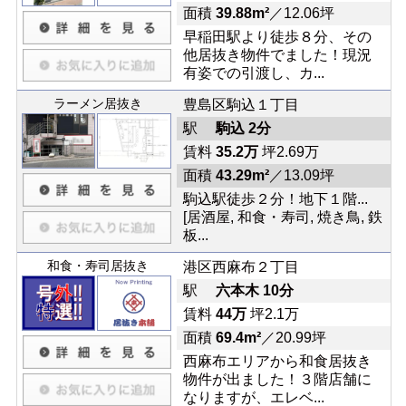
面積
39.88m²
／12.06坪
早稲田駅より徒歩８分、その
他居抜き物件でました！現況
有姿での引渡し、カ...
ラーメン居抜き
豊島区駒込１丁目
駅
駒込 2分
賃料
35.2万
坪2.69万
面積
43.29m²
／13.09坪
駒込駅徒歩２分！地下１階...
[居酒屋, 和食・寿司, 焼き鳥, 鉄
板...
和食・寿司居抜き
港区西麻布２丁目
駅
六本木 10分
賃料
44万
坪2.1万
面積
69.4m²
／20.99坪
西麻布エリアから和食居抜き
物件が出ました！３階店舗に
なりますが、エレベ...