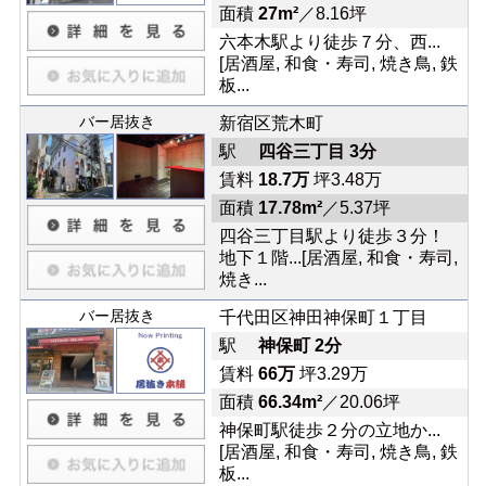
面積
27m²
／8.16坪
六本木駅より徒歩７分、西...
[居酒屋, 和食・寿司, 焼き鳥, 鉄
板...
バー居抜き
新宿区荒木町
駅
四谷三丁目 3分
賃料
18.7万
坪3.48万
面積
17.78m²
／5.37坪
四谷三丁目駅より徒歩３分！
地下１階...[居酒屋, 和食・寿司,
焼き...
バー居抜き
千代田区神田神保町１丁目
駅
神保町 2分
賃料
66万
坪3.29万
面積
66.34m²
／20.06坪
神保町駅徒歩２分の立地か...
[居酒屋, 和食・寿司, 焼き鳥, 鉄
板...