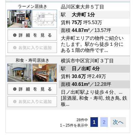
ラーメン居抜き
品川区東大井５丁目
駅
大井町 1分
賃料
75万
坪5.53万
面積
44.87m²
／13.57坪
大井町エリアの物件ご紹介い
たします。駅から徒歩１分に
ある１階の物件です...
和食・寿司居抜き
横浜市中区宮川町３丁目
駅
日ノ出町 4分
賃料
30.6万
坪2.49万
面積
40.61m²
／12.28坪
日ノ出町駅より徒歩４分、...
[居酒屋, 和食・寿司, 焼き鳥, 鉄
板...
28件中
次へ
1
2
1～25件を表示中