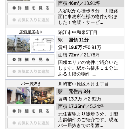
面積
46m²
／13.91坪
入谷駅から徒歩５分！１階路
面に事務所仕様の物件が出ま
した！物販・サービ...
居酒屋居抜き
狛江市中和泉5丁目
駅
国領 11分
賃料
19.8万
坪0.91万
面積
72m²
／21.78坪
国領エリアの物件ご紹介いた
します。駅から徒歩１１分に
ある１階の物件.....
バー居抜き
川崎市中原区木月１丁目
駅
元住吉 3分
賃料
13.7万
坪2.62万
面積
17.35m²
／5.24坪
元住吉駅より徒歩３分、１階
店舗物件のご紹介です。現況
バー居抜きでの引渡...