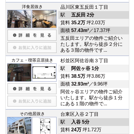
洋食居抜き
品川区東五反田１丁目
駅
五反田 2分
賃料
35.2万
坪2.03万
面積
57.43m²
／17.37坪
五反田エリアの物件ご紹介い
たします。駅から徒歩２分に
ある３階の物件です...
カフェ・喫茶店居抜き
杉並区阿佐谷南３丁目
駅
阿佐ヶ谷 1分
賃料
38.5万
坪3.86万
面積
32.93m²
／9.96坪
阿佐ヶ谷エリアの物件ご紹介
いたします。駅から徒歩１分
にある１階の物件で...
その他居抜き
台東区入谷２丁目
駅
入谷 5分
賃料
24万
坪1.72万