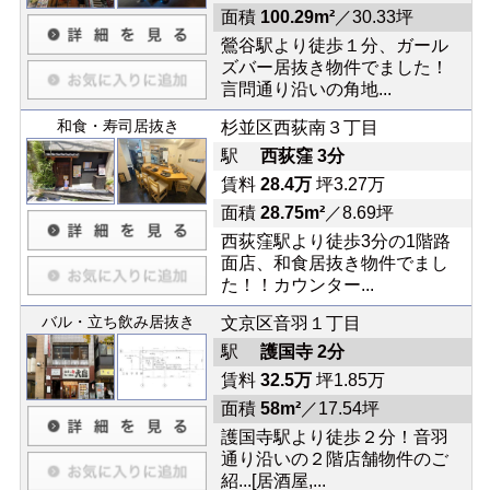
面積
100.29m²
／30.33坪
鶯谷駅より徒歩１分、ガール
ズバー居抜き物件でました！
言問通り沿いの角地...
和食・寿司居抜き
杉並区西荻南３丁目
駅
西荻窪 3分
賃料
28.4万
坪3.27万
面積
28.75m²
／8.69坪
西荻窪駅より徒歩3分の1階路
面店、和食居抜き物件でまし
た！！カウンター...
バル・立ち飲み居抜き
文京区音羽１丁目
駅
護国寺 2分
賃料
32.5万
坪1.85万
面積
58m²
／17.54坪
護国寺駅より徒歩２分！音羽
通り沿いの２階店舗物件のご
紹...[居酒屋,...