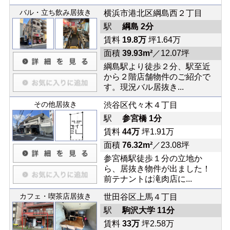
バル・立ち飲み居抜き
横浜市港北区綱島西２丁目
駅
綱島 2分
賃料
19.8万
坪1.64万
面積
39.93m²
／12.07坪
綱島駅より徒歩２分、駅至近
から２階店舗物件のご紹介で
す。現況バル居抜き...
その他居抜き
渋谷区代々木４丁目
駅
参宮橋 1分
賃料
44万
坪1.91万
面積
76.32m²
／23.08坪
参宮橋駅徒歩１分の立地か
ら、居抜き物件が出ました！
前テナントは滝肉店に...
カフェ・喫茶店居抜き
世田谷区上馬４丁目
駅
駒沢大学 11分
賃料
33万
坪2.58万