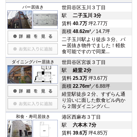
バー居抜き
世田谷区玉川３丁目
駅
二子玉川 3分
賃料
40.7万
坪2.77万
面積
48.62m²
／14.7坪
二子玉川駅より徒歩３分、バ
ー居抜き物件でました！軽飲
食可能ですので同業...
ダイニングバー居抜き
世田谷区宮坂３丁目
駅
経堂 2分
賃料
25.3万
坪3.67万
面積
22.76m²
／6.88坪
経堂駅徒歩２分、すずらん通
り沿いに面した飲食ビル内か
ら２階ダイニングバ...
和食・寿司居抜き
港区西麻布３丁目
駅
六本木 7分
賃料
39.6万
坪4.85万