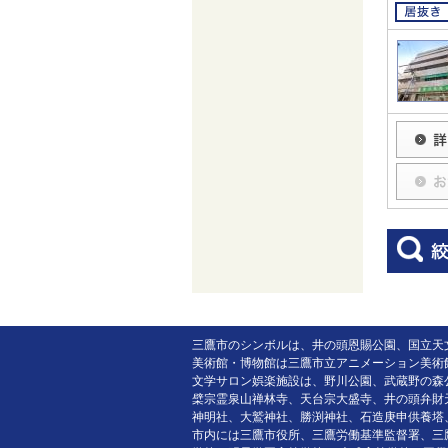
三鷹市のシンボルは、井の頭恩賜公園、国立天
美術館・博物館は三鷹市立アニメーション美術
文学サロン娯楽施設は、野川公園、武蔵野の森
檗宗霊泉山禅林寺、天台宗大盛寺、井の頭弁財
神明社、大鷲神社、勝渕神社、石造庚申供養塔
市内には三鷹市役所、三鷹労働基準監督署、三