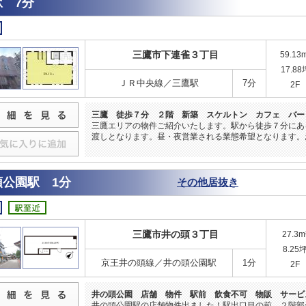
 7分
三鷹市下連雀３丁目
59.13
17.88
ＪＲ中央線／三鷹駅
7分
2F
三鷹 徒歩７分 ２階 新築 スケルトン カフェ バー
三鷹エリアの物件ご紹介いたします。駅から徒歩７分にあ
渡しとなります。昼・夜営業される業態希望となります。
頭公園駅 1分
その他居抜き
三鷹市井の頭３丁目
27.3m
8.25
京王井の頭線／井の頭公園駅
1分
2F
井の頭公園 店舗 物件 駅前 飲食不可 物販 サービ
井の頭公園駅の店舗物件出ました！駅出口目の前、２階部