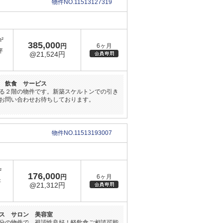
物件NO.11513127319
m²
385,000
円
6ヶ月
坪
@21,524円
 飲食 サービス
る２階の物件です。新築スケルトンでの引き
お問い合わせお待ちしております。
物件NO.11513193007
²
176,000
円
6ヶ月
坪
@21,312円
ス サロン 美容室
分の物件で、視認性良好！軽飲食ご相談可能