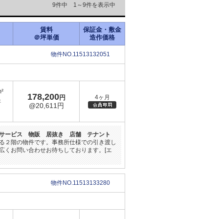
9件中 1～9件を表示中
賃料
保証金・敷金
＠坪単価
造作価格
物件NO.11513132051
m²
178,200
円
4ヶ月
坪
@20,611円
サービス 物販 居抜き 店舗 テナント
る２階の物件です。事務所仕様での引き渡し
広くお問い合わせお待ちしております。[エ
物件NO.11513133280