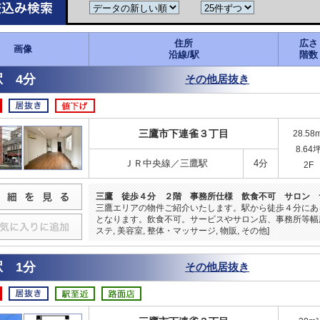
住所
広さ
画像
沿線/駅
階数
 4分
その他居抜き
三鷹市下連雀３丁目
28.58
8.64
ＪＲ中央線／三鷹駅
4分
2F
三鷹 徒歩４分 ２階 事務所仕様 飲食不可 サロン 
三鷹エリアの物件ご紹介いたします。駅から徒歩４分にあ
となります。飲食不可。サービスやサロン店、事務所等幅
ステ, 美容室, 整体・マッサージ, 物販, その他]
 1分
その他居抜き