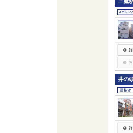
三鷹駅
井の