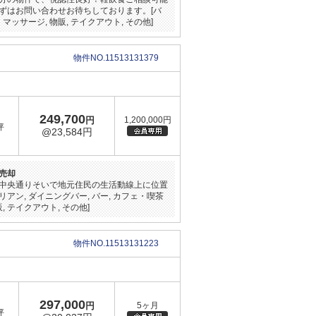
ずはお問い合わせお待ちしております。[バ
・マッサージ, 物販, テイクアウト, その他]
物件NO.11513131379
249,700
円
1,200,000円
坪
@23,584円
売却
中央通りそいで地元住民の生活動線上に位置
イタリアン, ダイニングバー, バー, カフェ・喫茶
, テイクアウト, その他]
物件NO.11513131223
297,000
円
5ヶ月
坪