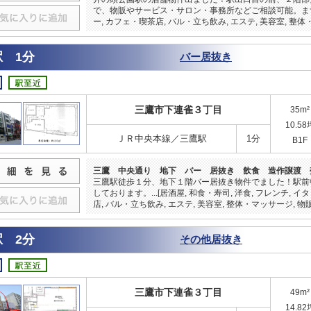
で、物販やサービス・サロン・事務所などご相談可能。ま
ー, カフェ・喫茶店, バル・立ち飲み, エステ, 美容室, 整体
 1分
バー居抜き
三鷹市下連雀３丁目
35m²
10.58
ＪＲ中央本線／三鷹駅
1分
B1F
三鷹 中央通り 地下 バー 居抜き 飲食 造作譲渡 
三鷹駅徒歩１分、地下１階バー居抜き物件でました！駅前
しております。...[居酒屋, 和食・寿司, 洋食, フレンチ, 
店, バル・立ち飲み, エステ, 美容室, 整体・マッサージ, 物販
 2分
その他居抜き
三鷹市下連雀３丁目
49m²
14.82