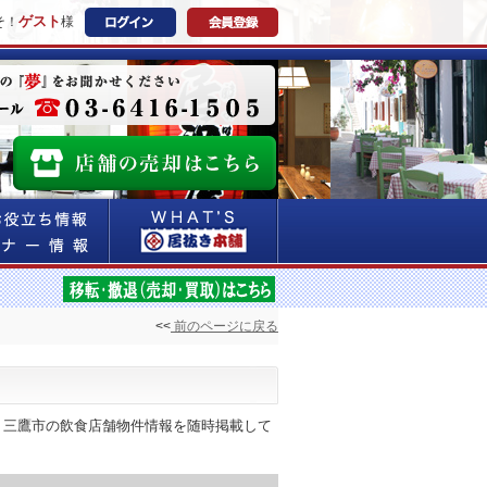
ゲスト
そ！
様
<<
前のページに戻る
！三鷹市の飲食店舗物件情報を随時掲載して