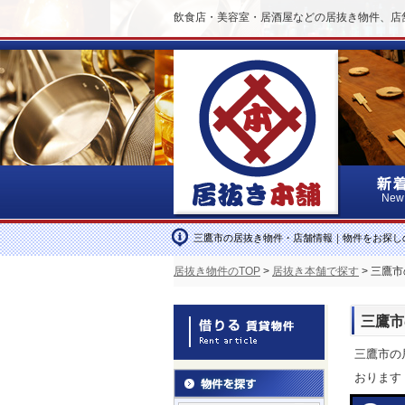
飲食店・美容室・居酒屋などの居抜き物件、店
New
三鷹市の居抜き物件・店舗情報｜物件をお探し
居抜き物件のTOP
>
居抜き本舗で探す
> 三鷹
三鷹市
三鷹市の
おります