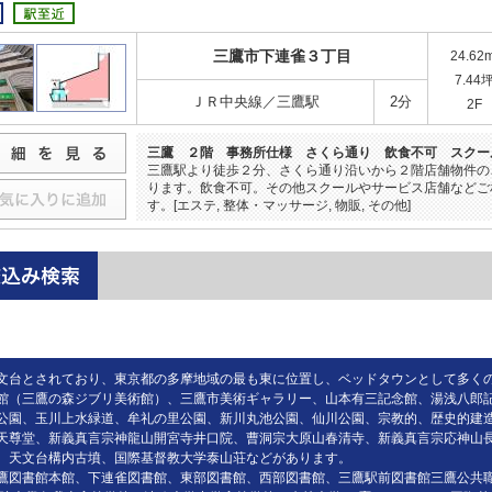
三鷹市下連雀３丁目
24.62
7.44
ＪＲ中央線／三鷹駅
2分
2F
三鷹 ２階 事務所仕様 さくら通り 飲食不可 スクー
三鷹駅より徒歩２分、さくら通り沿いから２階店舗物件の
ります。飲食不可。その他スクールやサービス店舗などご
す。[エステ, 整体・マッサージ, 物販, その他]
文台とされており、東京都の多摩地域の最も東に位置し、ベッドタウンとして多く
館（三鷹の森ジブリ美術館）、三鷹市美術ギャラリー、山本有三記念館、湯浅八郎
公園、玉川上水緑道、牟礼の里公園、新川丸池公園、仙川公園、宗教的、歴史的建
天尊堂、新義真言宗神龍山開宮寺井口院、曹洞宗大原山春清寺、新義真言宗応神山
、天文台構内古墳、国際基督教大学泰山荘などがあります。
鷹図書館本館、下連雀図書館、東部図書館、西部図書館、三鷹駅前図書館三鷹公共