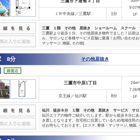
三鷹市下連雀３丁目
30m²
9.07
ＪＲ中央線／三鷹駅
1分
1F
三鷹 １階 その他 居抜き ショールーム スクール 
三鷹駅より徒歩１分、その他居抜き物件でました！以前は
ル、サロンなど各種サービス店舗に最適！お問い合わせお待ち
マッサージ, 物販, その他]
 8分
その他居抜き
三鷹市中原1丁目
24m²
7.26
京王線／仙川駅
8分
1F
仙川 徒歩８分 １階 その他 居抜き サービス サロ
仙川エリアの物件ご紹介いたします。駅から徒歩８分にあ
き渡しとなります。住宅街に位置しているため地域住民の
せお待ちしております。[エステ, 整体・マッサージ, 物販, 