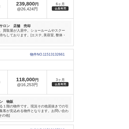
239,800
円
6ヶ月
坪
@26,424円
サロン 店舗 売却
、買取屋が入居中。ショールームやスクー
しております。[エステ, 美容室, 整体・
物件NO.11513132661
118,000
円
3ヶ月
坪
@16,253円
ン 物販
る１階の物件です。現況その他居抜きでの引
集客が見込める物件となります。お問い合わ
その他]