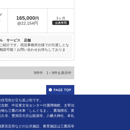
m²
165,000
円
3ヶ月
坪
@22,154円
ル サービス 店舗
ご紹介です。現況事務所仕様での引渡しとな
相談可能！お問い合わせお待ちしておりま
9件中 1～9件を表示中
の住宅街が立ち並ぶ街です。
記念館、中近東文化センター付属博物館、太宰治
造物も三鷹の水車「しんぐるま」、鷹場標石、黄
長久寺、曹洞宗大沢山龍源寺、八幡大神社、牟礼
職業安定所などの公共施設、教育施設は三鷹高等