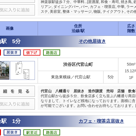
神楽坂駅徒歩７分、中華料...[居酒屋, 和食・寿司, 焼き鳥, 
リアン, ダイニングバー, バー, カフェ・喫茶店, 中華, ラー
ステ, 美容室, 整体・マッサージ, 物販, テイクアウト, その他
住所
広さ
画像
沿線/駅
階数
山駅 5分
その他居抜き
渋谷区代官山町
50m²
15.12
東急東横線／代官山駅
5分
1F
代官山 八幡通り 居抜き 造作譲渡 売却 店舗 飲食
代官山駅から徒歩５分、飲食店多く立ち並ぶ八幡通り商店
なりまして、トイレなど残地になっております。面積に含
が可能でございます。お問い合わせお待ちしております。[エス
台駅 1分
カフェ・喫茶店居抜き