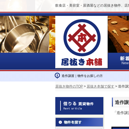
飲食店・美容室・居酒屋などの居抜き物件、店
New
造作譲渡｜物件をお探しの方
居抜き物件のTOP
>
居抜き本舗で探す
> 造作
造作譲
「造作譲