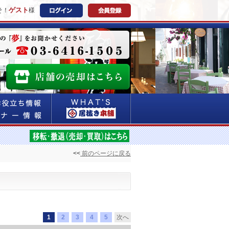
ゲスト
そ！
様
<<
前のページに戻る
1
2
3
4
5
次へ