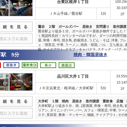
台東区根岸１丁目
100.29
30.33
ＪＲ山手線／鶯谷駅
1分
2F
鶯谷 ２階 ガールズバー 居抜き 言問通り 造作譲渡
鶯谷駅より徒歩１分、ガールズバー居抜き物件でました！
く視認性良好！カウンターのみですが、ダーツの利用可能な
屋, 和食・寿司, 焼き鳥, 鉄板焼き, うどん・そば, 洋食, フ
ェ・喫茶店, 中華, ラーメン, 焼肉・韓国, バル・立ち飲み, 
販, テイクアウト, クラブ・キャバクラ, スナック・パブ, そ
町駅 5分
焼肉・韓国居抜き
品川区大井１丁目
33.55
10.14
ＪＲ京浜東北・根岸線／大井町駅
5分
1F
大井町 １階 焼肉 居抜き 造作譲渡 重飲食 店舗 
大井町駅より徒歩５分、焼...[居酒屋, 和食・寿司, 焼き鳥, 
リアン, ダイニングバー, バー, カフェ・喫茶店, 中華, ラー
ステ, 美容室, 整体・マッサージ, 物販, テイクアウト, その他