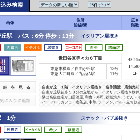
住所
広さ
画像
沿線/駅
階数
丘駅 バス：6分 停歩：13分
イタリアン居抜き
世田谷区等々力６丁目
48.26
14.59
東急東横線／自由が丘駅
13分
東急大井町線／九品仏駅
11分
1F
自由が丘 １階 イタリアン居抜き 造作譲渡 店舗売却
自由が丘駅徒歩１３分の立地から、イタリアン居抜き物件
隣は高級住宅が...[居酒屋, 和食・寿司, 鉄板焼き, うどん・
バー, バー, カフェ・喫茶店, 中華, ラーメン, バル・立ち飲み
 1分
スナック・パブ居抜き