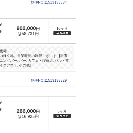
物件NO.11513133334
m²
902,000
円
10ヶ月
坪
@58,731円
売却
好立地。営業時間の制限ございま...[居酒
ダイニングバー, バー, カフェ・喫茶店, バル・立
テイクアウト, その他]
物件NO.11513133329
m²
坪
286,000
円
6ヶ月
@16,925円