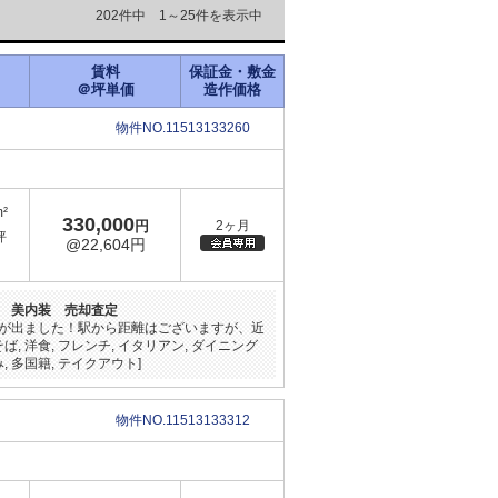
202件中 1～25件を表示中
賃料
保証金・敷金
＠坪単価
造作価格
物件NO.11513133260
m²
330,000
円
2ヶ月
坪
@22,604円
 美内装 売却査定
が出ました！駅から距離はございますが、近
そば, 洋食, フレンチ, イタリアン, ダイニング
, 多国籍, テイクアウト]
物件NO.11513133312