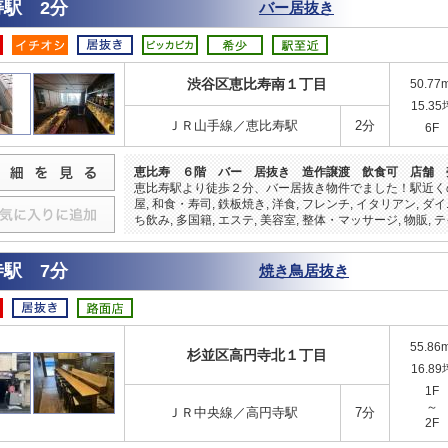
寿駅 2分
バー居抜き
渋谷区恵比寿南１丁目
50.77
15.35
ＪＲ山手線／恵比寿駅
2分
6F
恵比寿 ６階 バー 居抜き 造作譲渡 飲食可 店舗 
恵比寿駅より徒歩２分、バー居抜き物件でました！駅近くの
屋, 和食・寿司, 鉄板焼き, 洋食, フレンチ, イタリアン, 
ち飲み, 多国籍, エステ, 美容室, 整体・マッサージ, 物販, 
寺駅 7分
焼き鳥居抜き
55.86
杉並区高円寺北１丁目
16.89
1F
～
ＪＲ中央線／高円寺駅
7分
2F