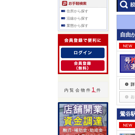
住所から探す
沿線から探す
業態から探す
自由が
1
内覧会物件
件
鶯谷駅