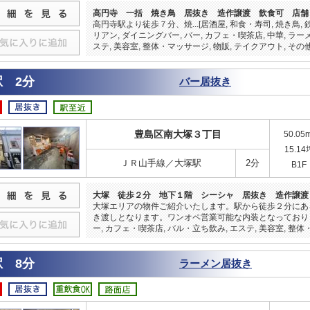
高円寺 一括 焼き鳥 居抜き 造作譲渡 飲食可 店舗
高円寺駅より徒歩７分、焼...[居酒屋, 和食・寿司, 焼き鳥, 
リアン, ダイニングバー, バー, カフェ・喫茶店, 中華, ラー
ステ, 美容室, 整体・マッサージ, 物販, テイクアウト, その他
 2分
バー居抜き
豊島区南大塚３丁目
50.05
15.14
ＪＲ山手線／大塚駅
2分
B1F
大塚 徒歩２分 地下１階 シーシャ 居抜き 造作譲渡
大塚エリアの物件ご紹介いたします。駅から徒歩２分にあ
き渡しとなります。ワンオペ営業可能な内装となっております
ー, カフェ・喫茶店, バル・立ち飲み, エステ, 美容室, 整体
 8分
ラーメン居抜き