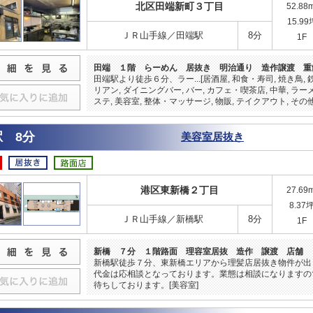
北区田端新町３丁目
52.88
15.99
ＪＲ山手線／田端駅
8分
1F
田端 １階 らーめん 居抜き 明治通り 造作譲渡 重
田端駅より徒歩６分、ラー...[居酒屋, 和食・寿司, 焼き鳥, 
リアン, ダイニングバー, バー, カフェ・喫茶店, 中華, ラー
ステ, 美容室, 整体・マッサージ, 物販, テイクアウト, その他
 8分
美容室居抜き
港区東新橋２丁目
27.69
8.37
ＪＲ山手線／新橋駅
8分
1F
新橋 ７分 １階路面 理容室居抜 造作 譲渡 店舗
新橋駅徒歩７分、東新橋エリアから理髪店居抜き物件が出
代金は応相談となっております。業態は相談になりますの
待ちしております。[美容室]