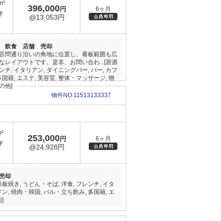
m²
396,000
円
6ヶ月
坪
@13,053円
 飲食 店舗 売却
言問通り沿いの角地に位置し、看板範囲も広
レイアウトです。是非、お問い合わ...[居酒
レンチ, イタリアン, ダイニングバー, バー, カフ
多国籍, エステ, 美容室, 整体・マッサージ, 物
の他]
物件NO.11513133337
m²
253,000
円
6ヶ月
坪
@24,928円
売却
鉄板焼き, うどん・そば, 洋食, フレンチ, イタ
メン, 焼肉・韓国, バル・立ち飲み, 多国籍, エ
]