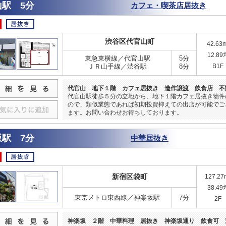
山駅 5分
カフェ・喫茶店居抜き
渋谷区代官山町
42.63
12.89
東急東横線／代官山駅
5分
ＪＲ山手線／渋谷駅
8分
B1F
代官山 地下１階 カフェ居抜き 造作譲渡 飲食店 不
代官山駅徒歩５分の立地から、地下１階カフェ居抜き物件
ので、類似業態であれば初期投資抑えての出店が可能でご
ます。お問い合わせお待ちしております。
坂駅 7分
中華居抜き
新宿区袋町
127.27
38.49
東京メトロ東西線／神楽坂駅
7分
2F
神楽坂 ２階 中華料理 居抜き 神楽坂通り 飲食可 