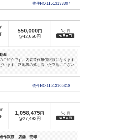
物件NO.11513133307
m²
550,000
円
3ヶ月
坪
@42,650円
動産
のご紹介です。内装造作無償譲渡になります
ざいます。路地裏の落ち着いた立地にござい
物件NO.11513105318
m²
1,058,475
円
6ヶ月
坪
@27,493円
造作譲渡 店舗 売却