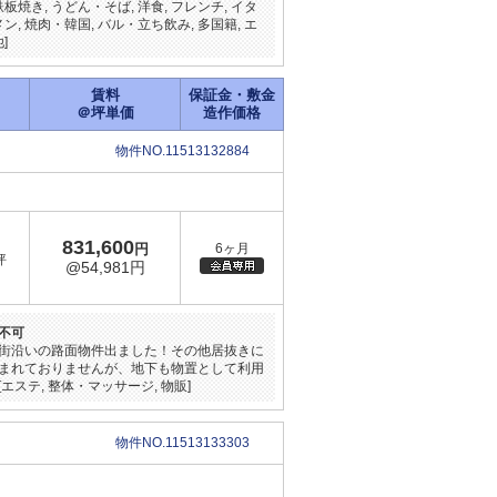
鉄板焼き, うどん・そば, 洋食, フレンチ, イタ
メン, 焼肉・韓国, バル・立ち飲み, 多国籍, エ
]
賃料
保証金・敷金
＠坪単価
造作価格
物件NO.11513132884
831,600
円
6ヶ月
坪
@54,981円
不可
街沿いの路面物件出ました！その他居抜きに
まれておりませんが、地下も物置として利用
テ, 整体・マッサージ, 物販]
物件NO.11513133303