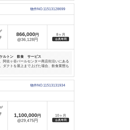
物件NO.11513128699
m²
866,000
円
8ヶ月
坪
@36,128円
ケルトン 飲食 サービス
、阿佐ヶ谷パールセンター商店街沿いにある
。ダクトを屋上まで上げた場合、飲食業態も
物件NO.11513131934
m²
坪
1,100,000
円
10ヶ月
@29,475円