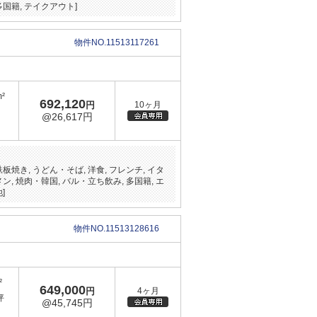
多国籍, テイクアウト]
物件NO.11513117261
m²
692,120
円
10ヶ月
@26,617円
鉄板焼き, うどん・そば, 洋食, フレンチ, イタ
メン, 焼肉・韓国, バル・立ち飲み, 多国籍, エ
]
物件NO.11513128616
²
649,000
円
4ヶ月
坪
@45,745円