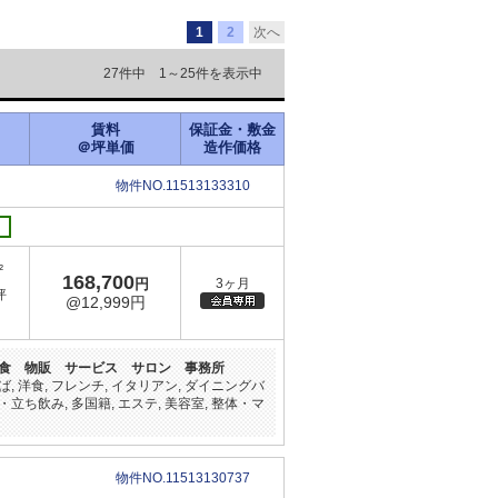
1
2
次へ
27件中 1～25件を表示中
賃料
保証金・敷金
＠坪単価
造作価格
物件NO.11513133310
²
168,700
円
3ヶ月
坪
@12,999円
食 物販 サービス サロン 事務所
そば, 洋食, フレンチ, イタリアン, ダイニングバ
ル・立ち飲み, 多国籍, エステ, 美容室, 整体・マ
物件NO.11513130737