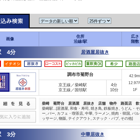
住所
広さ
画像
沿線/駅
階数
 4分
居酒屋居抜き
調布市菊野台
42.9m
12.97
京王線／柴崎駅
4分
京王線／国領駅
10分
1F
柴崎 菊野台 居酒屋 居抜き 店舗 物件 路面店 飲
柴崎駅...[居酒屋, 和食・寿司, 焼き鳥, 鉄板焼き, うどん・
ー, バー, カフェ・喫茶店, 中華, ラーメン, 焼肉・韓国, バ
ッサージ, 物販, テイクアウト, スナック・パブ, その他]
 3分
中華居抜き