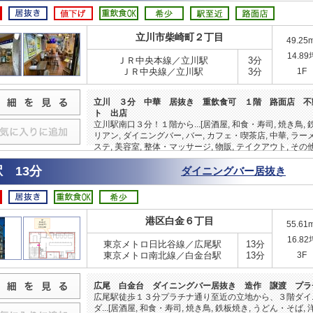
立川市柴崎町２丁目
49.25
14.89
ＪＲ中央本線／立川駅
3分
ＪＲ中央線／立川駅
3分
1F
立川 ３分 中華 居抜き 重飲食可 １階 路面店 不
ト 出店
立川駅南口３分！１階から...[居酒屋, 和食・寿司, 焼き鳥, 
リアン, ダイニングバー, バー, カフェ・喫茶店, 中華, ラー
ステ, 美容室, 整体・マッサージ, 物販, テイクアウト, その他
 13分
ダイニングバー居抜き
港区白金６丁目
55.61
16.82
東京メトロ日比谷線／広尾駅
13分
東京メトロ南北線／白金台駅
13分
3F
広尾 白金台 ダイニングバー居抜き 造作 譲渡 プラ
広尾駅徒歩１３分プラチナ通り至近の立地から、３階ダイ
ダ...[居酒屋, 和食・寿司, 焼き鳥, 鉄板焼き, うどん・そば,