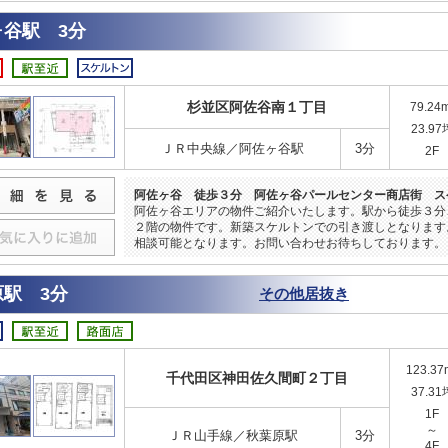
ヶ谷駅 3分
杉並区阿佐谷南１丁目
79.24
23.97
ＪＲ中央線／阿佐ヶ谷駅
3分
2F
阿佐ヶ谷 徒歩３分 阿佐ヶ谷パールセンター商店街 ス
阿佐ヶ谷エリアの物件ご紹介いたします。駅から徒歩３分
２階の物件です。新築スケルトンでの引き渡しとなります
相談可能となります。お問い合わせお待ちしております。
原駅 3分
その他居抜き
123.37
千代田区神田佐久間町２丁目
37.31
1F
～
ＪＲ山手線／秋葉原駅
3分
4F