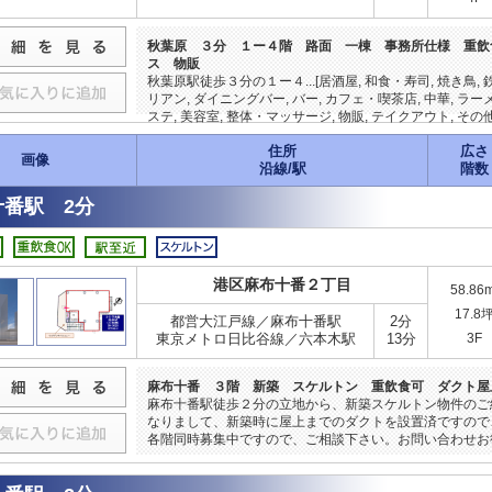
秋葉原 ３分 １ー４階 路面 一棟 事務所仕様 重飲
ス 物販
秋葉原駅徒歩３分の１ー４...[居酒屋, 和食・寿司, 焼き鳥, 
リアン, ダイニングバー, バー, カフェ・喫茶店, 中華, ラー
ステ, 美容室, 整体・マッサージ, 物販, テイクアウト, その他
住所
広さ
画像
沿線/駅
階数
十番駅 2分
港区麻布十番２丁目
58.86
17.8
都営大江戸線／麻布十番駅
2分
東京メトロ日比谷線／六本木駅
13分
3F
麻布十番 ３階 新築 スケルトン 重飲食可 ダクト屋
麻布十番駅徒歩２分の立地から、新築スケルトン物件のご
なりまして、新築時に屋上までのダクトを設置済ですので
各階同時募集中ですので、ご相談下さい。お問い合わせお