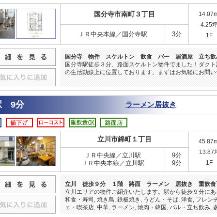
国分寺市南町３丁目
14.07
4.25
ＪＲ中央本線／国分寺駅
3分
1F
国分寺 物件 スケルトン 飲食 バー 居酒屋 立ち飲
国分寺駅徒歩３分、路面スケルトン物件でました！ダクト
の生活動線上に位置しております。まずはお気軽にお問い
 9分
ラーメン居抜き
立川市錦町１丁目
45.87
13.87
ＪＲ中央線／立川駅
9分
ＪＲ中央本線／立川駅
9分
1F
立川 徒歩９分 １階 路面 ラーメン 居抜き 重飲食
立川エリアの物件ご紹介いたします。駅から徒歩９分にある１
和食・寿司, 焼き鳥, 鉄板焼き, うどん・そば, 洋食, フレンチ
ェ・喫茶店, 中華, ラーメン, 焼肉・韓国, バル・立ち飲み, 