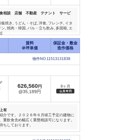
食相談 店舗 不動産 テナント サービ
鉄板焼き, うどん・そば, 洋食, フレンチ, イタ
メン, 焼肉・韓国, バル・立ち飲み, 多国籍, エ
]
賃料
保証金・敷金
＠坪単価
造作価格
物件NO.11513131838
m²
626,560
円
8ヶ月
坪
@35,189円
上有
紹介です。２０２６年６月竣工予定の建物に
、重飲食含め幅広く業態相談可になります。
待ちしております。