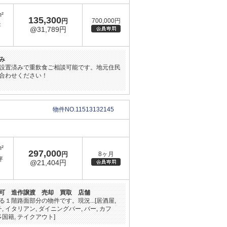
m²
135,300
円
700,000円
坪
@31,789円
み
設置済みで重飲食ご相談可能です。地元住民
合わせください！
物件NO.11513132145
m²
297,000
円
8ヶ月
坪
@21,404円
可 造作譲渡 売却 買取 店舗
階路面部分の物件です。現況...[居酒屋,
, イタリアン, ダイニングバー, バー, カフ
多国籍, テイクアウト]