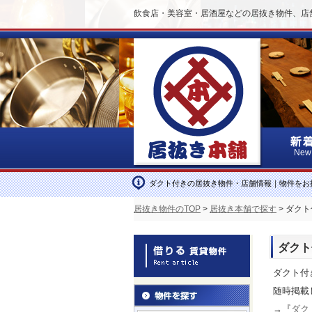
飲食店・美容室・居酒屋などの居抜き物件、店
New
ダクト付きの居抜き物件・店舗情報｜物件をお
居抜き物件のTOP
>
居抜き本舗で探す
> ダク
ダクト
ダクト付
随時掲載
→『
ダク