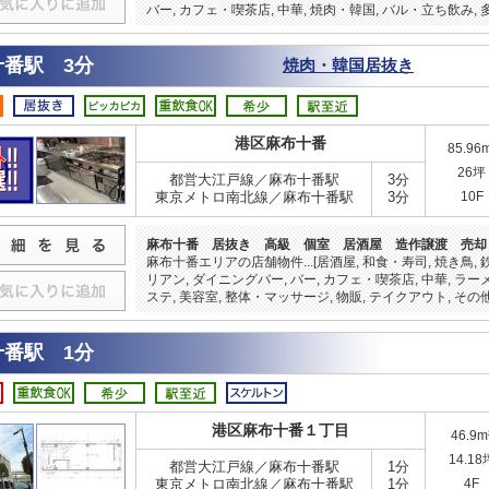
バー, カフェ・喫茶店, 中華, 焼肉・韓国, バル・立ち飲み, 
十番駅 3分
焼肉・韓国居抜き
港区麻布十番
85.96
26坪
都営大江戸線／麻布十番駅
3分
東京メトロ南北線／麻布十番駅
3分
10F
麻布十番 居抜き 高級 個室 居酒屋 造作譲渡 売却
麻布十番エリアの店舗物件...[居酒屋, 和食・寿司, 焼き鳥, 
リアン, ダイニングバー, バー, カフェ・喫茶店, 中華, ラー
ステ, 美容室, 整体・マッサージ, 物販, テイクアウト, その他
十番駅 1分
港区麻布十番１丁目
46.9m
14.18
都営大江戸線／麻布十番駅
1分
東京メトロ南北線／麻布十番駅
1分
4F