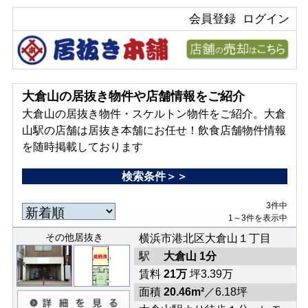
会員登録
ログイン
大倉山の居抜き物件や店舗情報をご紹介
大倉山の居抜き物件・スケルトン物件をご紹介。大倉
山駅の店舗は居抜き本舗にお任せ！飲食店舗物件情報
を随時掲載しております
検索条件＞＞
3件中
1～3件を表示中
その他居抜き
横浜市港北区大倉山１丁目
駅
大倉山 1分
賃料
21万
坪3.39万
面積
20.46m²
／6.18坪