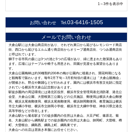
1～3件を表示中
03-6416-1505
お問い合わせ Tel.
メールでお問い合わせ
大倉山駅には大倉山商店街があり、それぞれ東口から延びるレモンロード商店
街、西口から延びるエルム通り商店街からオリーブ通商店街、つつみ通商店街
と呼ばれています。
獅子ケ谷市民の森には3つの池と5つの広場があり、緑に恵まれた散策路もあり
ます。広場にはテーブルや椅子も用意され、田園が見渡せる展望台もありま
す。
大倉山公園梅林は約30種類約200本の梅が公園内に植栽され、開花時期になる
と観梅客で賑わいます。毎年2月下旬～3月初旬頃の週末には「大倉山観梅会」
が開催され、野点や舞踊などが行われます。園内には横浜市有形文化財に指定
されている横浜市大倉山記念館があります。
駅徒歩圏内の周辺環境には港北区役所、横浜市安全管理局港北消防署、港北公
会堂、大倉山公園、大曽根第三公園などの公共施設、郵便局は横浜大倉山郵便
局、横浜太尾南郵便局、横浜太尾南郵便局、横浜師岡郵便局、教育施設は横浜
市立大綱小学校、横浜市立師岡小学校、横浜市立大綱中学校、神奈川県立港北
高等学校などが存在します。
大倉山駅から菊名駅までの徒歩圏内の住所は大倉山、大豆戸町、篠原北、菊
名、大倉山駅から綱島駅までの徒歩圏内の住所は大倉山、師岡町、大曽根、樽
町、大曽根台、綱島西、綱島上町、綱島東です。
大倉山への出店は居抜き本舗にお任せください。