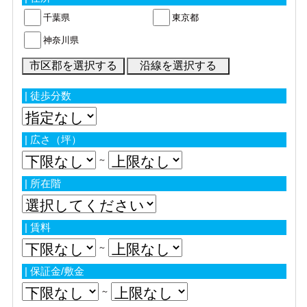
千葉県
東京都
神奈川県
| 徒歩分数
| 広さ（坪）
～
| 所在階
| 賃料
～
| 保証金/敷金
～