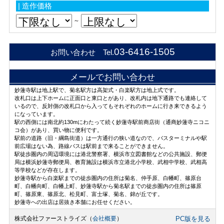
| 造作価格
～
03-6416-1505
お問い合わせ Tel.
メールでお問い合わせ
妙蓮寺駅は地上駅で、菊名駅方は高架式・白楽駅方は地上式です。
改札口は上下ホームに正面口と東口とがあり、改札内は地下通路でも連絡して
いるので、反対側の改札口から入ってもそれぞれのホームに行き来できるよう
になっています。
駅の西側には南北約130mにわたって続く妙蓮寺駅前商店街（通商妙蓮寺ニコニ
コ会）があり、買い物に便利です。
駅前の道路（旧・綱島街道）は一方通行の狭い道なので、バスターミナルや駅
前広場はない為、路線バスは駅前まで来ることができません。
駅徒歩圏内の周辺環境には港北警察署、横浜市立図書館などの公共施設、郵便
局は横浜妙蓮寺郵便局、教育施設は横浜市立港北小学校、武相中学校、武相高
等学校などが存在します。
妙蓮寺駅から白楽駅までの徒歩圏内の住所は菊名、仲手原、白幡町、篠原台
町、白幡向町、白幡上町、妙蓮寺駅から菊名駅までの徒歩圏内の住所は篠原
町、篠原東、篠原北、松見町、富士塚、菊名、錦が丘です。
妙蓮寺への出店は居抜き本舗にお任せください。
株式会社ファーストライズ（
会社概要
）
PC版を見る