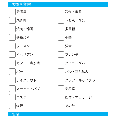
| 居抜き業態
居酒屋
和食・寿司
焼き鳥
うどん・そば
焼肉・韓国
多国籍
鉄板焼き
中華
ラーメン
洋食
イタリアン
フレンチ
カフェ・喫茶店
ダイニングバー
バー
バル・立ち飲み
テイクアウト
クラブ・キャバクラ
スナック・パブ
美容室
エステ
整体・マッサージ
物販
その他
| 住所