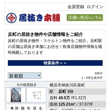
会員登録
ログイン
反町の居抜き物件や店舗情報をご紹介
反町の居抜き物件・スケルトン物件をご紹介。反町駅
の店舗は居抜き本舗にお任せ！飲食店舗物件情報を随
時掲載しております
検索条件＞＞
6件中
1～6件を表示中
その他居抜き
横浜市神奈川区泉町
駅
反町 3分
賃料
49.9万
坪1.32万
面積
125.21m²
／37.87坪