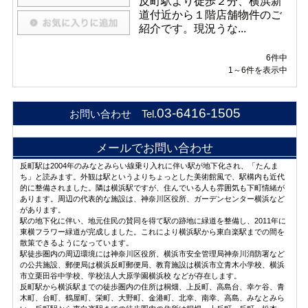
反町駅より徒歩２分、横浜新
道付近から１階店舗物件のご
紹介です。現況うな...
6件中
1～6件を表示中
03-6416-1505
お問い合わせ Tel.
メールでお問い合わせ
反町駅は2004年のみなとみらい線乗り入れに伴い駅が地下化され、「たんま
ち」と読みます。外観は駅というよりちょっとした美術館風で、駅構内も近代
的に整備されました。隣は横浜駅ですが、住んでいる人も雰囲気も下町情緒が
あります。周辺の代表的な施設は、神奈川区役所、ガーデンセンター横浜など
があります。
駅の地下化に伴い、地元住民の賛同を得て駅の跡地に緑道を整備し、2011年に
東横フラワー緑道が完成しました。これにより横浜駅から東白楽駅までの間を
散策できるようになっています。
駅徒歩圏内の周辺環境には神奈川区役所、横浜市安全管理局神奈川消防署など
の公共施設、郵便局は横浜反町郵便局、教育施設は横浜市立青木小学校、横浜
市立栗田谷中学校、学校法人大原学園横浜校 などが存在します。
反町駅から横浜駅までの徒歩圏内の住所は桐畑、上反町、高島台、幸ケ谷、青
木町、台町、鶴屋町、栄町、大野町、金港町、北幸、南幸、高島、みなとみら