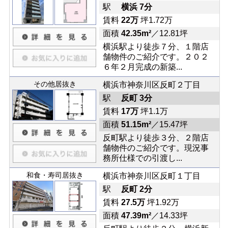
駅
横浜 7分
賃料
22万
坪1.72万
面積
42.35m²
／12.81坪
横浜駅より徒歩７分、１階店
舗物件のご紹介です。２０２
６年２月完成の新築...
その他居抜き
横浜市神奈川区反町２丁目
駅
反町 3分
賃料
17万
坪1.1万
面積
51.15m²
／15.47坪
反町駅より徒歩３分、２階店
舗物件のご紹介です。現況事
務所仕様での引渡し...
和食・寿司居抜き
横浜市神奈川区反町１丁目
駅
反町 2分
賃料
27.5万
坪1.92万
面積
47.39m²
／14.33坪