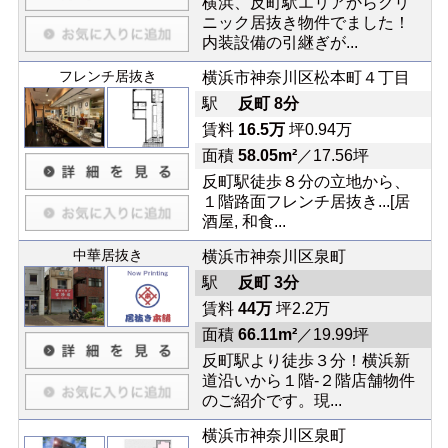
横浜、反町駅エリアからクリ
ニック居抜き物件でました！
内装設備の引継ぎが...
フレンチ居抜き
横浜市神奈川区松本町４丁目
駅
反町 8分
賃料
16.5万
坪0.94万
面積
58.05m²
／17.56坪
反町駅徒歩８分の立地から、
１階路面フレンチ居抜き...[居
酒屋, 和食...
中華居抜き
横浜市神奈川区泉町
駅
反町 3分
賃料
44万
坪2.2万
面積
66.11m²
／19.99坪
反町駅より徒歩３分！横浜新
道沿いから１階-２階店舗物件
のご紹介です。現...
横浜市神奈川区泉町