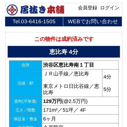
会員登録
ログイン
Tel.
03-6416-1505
WEBでお問い合わせ
この物件は成約済みです
恵比寿 4分
渋谷区恵比寿南１丁目
住所
ＪＲ山手線／恵比寿
4分
沿線・駅
東京メトロ日比谷線／恵
5分
比寿
129
万円
(@2.5万円)
賃料(坪単価)
171m²／51坪／ 4F
広さ／階数
6ヶ月
保証金・敷金