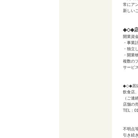
常にア
新しい
◆◇◆
開業資
・事業
・独立
・開業
複数の
サービ
◆◇◆
飲食店
（ご連
店舗の
TEL：0
不明点
引き続