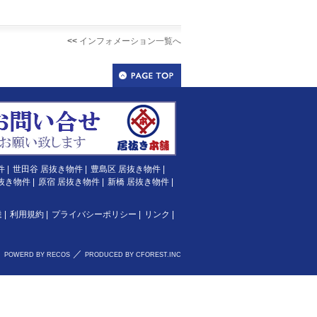
<<
インフォメーション一覧へ
件
|
世田谷 居抜き物件
|
豊島区 居抜き物件
|
抜き物件
|
原宿 居抜き物件
|
新橋 居抜き物件
|
達
|
利用規約
|
プライバシーポリシー
|
リンク
|
／
POWERD BY RECOS
PRODUCED BY CFOREST.INC