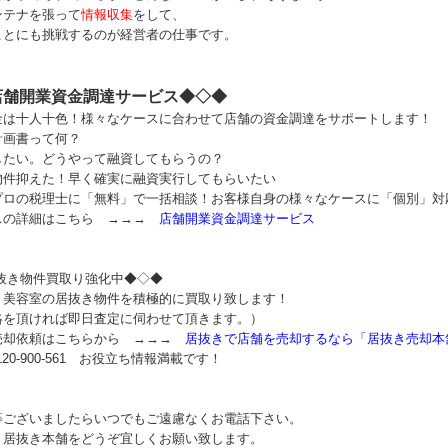
ンテナを張って
情報収集
をして、
ことにも挑戦するのが経営者の仕事です。
店舗開業資金調達サービス◆◇◆
金は十人十色！様々なケースに合わせて店舗の資金調達をサポートします！
計画書って何？
したい。どうやって融資してもらうの？
物件抑えた！早く確実に融資実行してもらいたい
プロの税理士に「無料」で一括相談！お客様自身の様々なケースに「個別」対
スの詳細はこちら →→→
店舗開業資金調達サービス
居抜き物件買取り強化中◆◇◆
、美容室の居抜き物件を積極的に買取り致します！
絡を頂ければ即日査定に伺わせて頂きます。）
売却依頼はこちらから →→→
居抜きで店舗を売却するなら「居抜き売却本
120-900-561 お役立ち情報満載です！
等ございましたらいつでもご遠慮なくお電話下さい。
き居抜き本舗をどうぞ宜しくお願い致します。