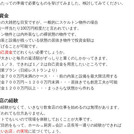
あたっての準備で必要なものを挙げてみました。検討してみてください。
資金
金の大雑把な目安ですが、一般的にスケルトン物件の場合
積一坪当たり100万円程度だと言われています。
トン物件とは内外装なしの裸状態の物件です。
内装と設備が残っている状態の居抜き物件で投資金額は
下げることが可能です。
自己資金
でどれくらい必要でしょうか。
が大きいと毎月の返済額がずっしりと重くのしかかってきます。
も１／３、できれば１／２は自己資金を用意したいところです。
開業プラン（日経レストランより）
金７００万円未満のケース・・・前の内装と設備を最大限活用する
金７００万円～１２００万円未満・・・居抜きでも創意工夫が可能
金１２００万円以上・・・まっさらな状態から作れる
店の経験
の経験がなくて、いきなり飲食店の仕事を始めるのは無理があります。
言われても仕方ありません。
イトでもいいので現場を体験しておくことが大事です。
ば目的をもって、ホール→厨房→会計→店長等一通りの経験ができれば
たいお店」の実現
に近づくでしょう。