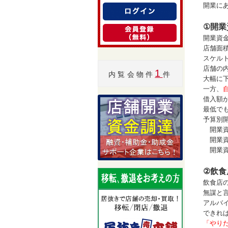
開業に
①開業
開業資
店舗面
スケル
店舗の
1
内覧会物件
件
大幅に
一方、
借入額
最低で
予算別
開業資
開業資
開業資
②飲食
飲食店
無謀と
アルバ
できれ
「やり