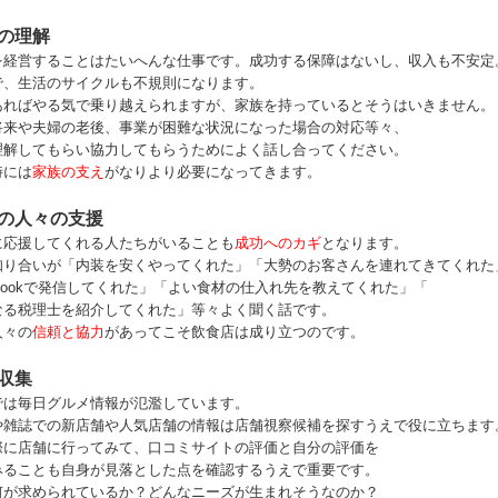
の理解
を経営することはたいへんな仕事です。成功する保障はないし、収入も不安定
で、生活のサイクルも不規則になります。
あればやる気で乗り越えられますが、家族を持っているとそうはいきません。
将来や夫婦の老後、事業が困難な状況になった場合の対応等々、
理解してもらい協力してもらうためによく話し合ってください。
時には
家族の支え
がなりより必要になってきます。
の人々の支援
に応援してくれる人たちがいることも
成功へのカギ
となります。
知り合いが「内装を安くやってくれた」「大勢のお客さんを連れてきてくれた
ebookで発信してくれた」「よい食材の仕入れ先を教えてくれた」「
なる税理士を紹介してくれた」等々よく聞く話です。
人々の
信頼と協力
があってこそ飲食店は成り立つのです。
収集
では毎日グルメ情報が氾濫しています。
や雑誌での新店舗や人気店舗の情報は店舗視察候補を探すうえで役に立ちます
際に店舗に行ってみて、口コミサイトの評価と自分の評価を
みることも自身が見落とした点を確認するうえで重要です。
何が求められているか？どんなニーズが生まれそうなのか？