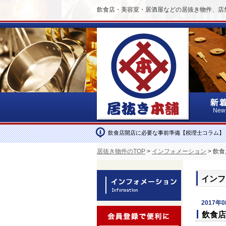
飲食店・美容室・居酒屋などの居抜き物件、店
New
飲食店開店に必要な事前準備【税理士コラム】
居抜き物件のTOP
>
インフォメーション
> 飲
インフ
2017年
飲食店