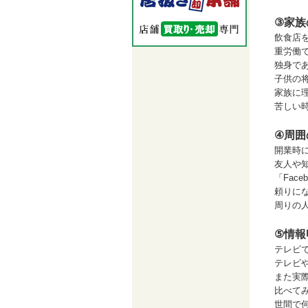
③家族
飲食店
重労働
独身で
子供の
家族に
苦しい
④周囲
開業時
友人や
「Fac
頼りに
周りの
⑤情報
テレビ
テレビ
また実
比べて
世間で