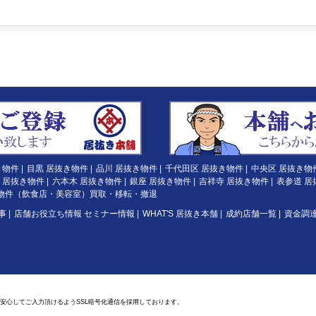
き物件
|
目黒 居抜き物件
|
品川 居抜き物件
|
千代田区 居抜き物件
|
中央区 居抜き物
 居抜き物件
|
六本木 居抜き物件
|
銀座 居抜き物件
|
吉祥寺 居抜き物件
|
表参道 居
物件（飲食店・美容室）買取・移転・撤退
事
|
店舗お役立ち情報 セミナー情報
|
WHAT'S 居抜き本舗
|
成約店舗一覧
|
資金調
安心してご入力頂けるようSSL暗号化通信を採用しております。