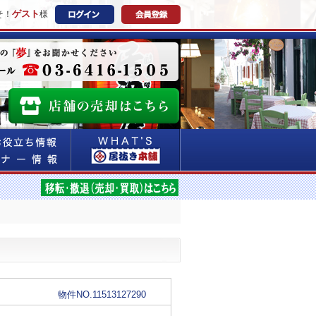
ゲスト
そ！
様
物件NO.11513127290