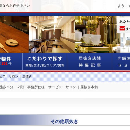
舗ならお任せ下さい
ようこ
!
191
件
ビス サロン ｜居抜き
 徒歩２分 ２階 事務所仕様 サービス サロン ｜居抜き本舗
その他居抜き