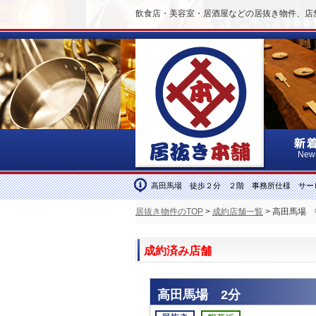
飲食店・美容室・居酒屋などの居抜き物件、店
New
高田馬場 徒歩２分 ２階 事務所仕様 サー
居抜き物件のTOP
>
成約店舗一覧
> 高田馬場
成約済み店舗
高田馬場 2分