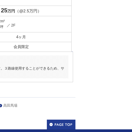
25
（@2.5万円）
万円
2m²
／ 2F
9坪
4ヶ月
会員限定
す。３路線使用することができるため、サ
高田馬場