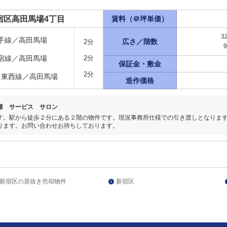
宿区高田馬場4丁目
賃料（＠坪単価）
3
手線／高田馬場
広さ／階数
2分
宿線／高田馬場
2分
保証金・敷金
2分
ロ東西線／高田馬場
造作価格
様 サービス サロン
す。駅から徒歩２分にある２階の物件です。現況事務所仕様での引き渡しとなりま
ります。お問い合わせお待ちしております。
新宿区の居抜き売却物件
新宿区