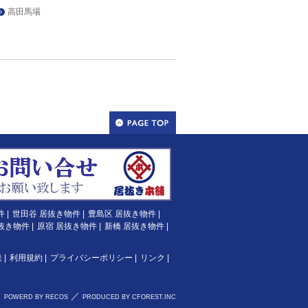
高田馬場
件
|
世田谷 居抜き物件
|
豊島区 居抜き物件
|
抜き物件
|
原宿 居抜き物件
|
新橋 居抜き物件
|
達
|
利用規約
|
プライバシーポリシー
|
リンク
|
／
POWERD BY RECOS
PRODUCED BY CFOREST.INC