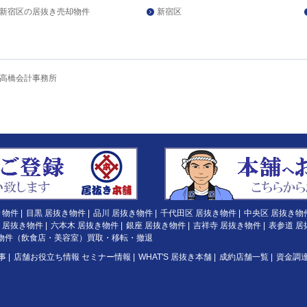
新宿区の居抜き売却物件
新宿区
高橋会計事務所
き物件
|
目黒 居抜き物件
|
品川 居抜き物件
|
千代田区 居抜き物件
|
中央区 居抜き物
 居抜き物件
|
六本木 居抜き物件
|
銀座 居抜き物件
|
吉祥寺 居抜き物件
|
表参道 居
物件（飲食店・美容室）買取・移転・撤退
事
|
店舗お役立ち情報 セミナー情報
|
WHAT'S 居抜き本舗
|
成約店舗一覧
|
資金調