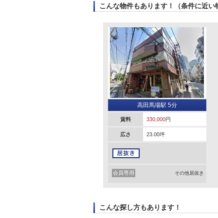
こんな物件もあります！（条件に近い
高田馬場駅 5分
賃料
330,000
円
広さ
23.00坪
会員専用
その他居抜き
こんな探し方もあります！