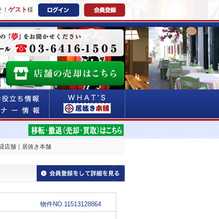
ゲスト
そ！
様
賃貸店舗｜居抜き本舗
物件NO.11513128864