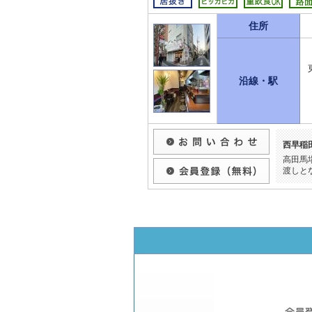
住所
沿線・駅
西早稲
高田馬
渡しと