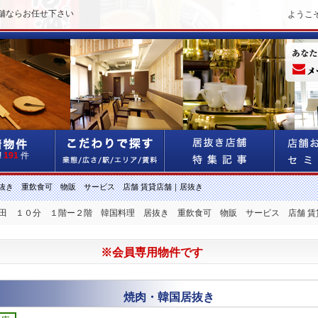
舗ならお任せ下さい
ようこ
!
191
件
抜き 重飲食可 物販 サービス 店舗 賃貸店舗｜居抜き
稲田 １０分 １階ー２階 韓国料理 居抜き 重飲食可 物販 サービス 店舗 
※会員専用物件です
焼肉・韓国居抜き