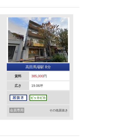
高田馬場駅 8分
賃料
385,000
円
広さ
19.06坪
会員専用
その他居抜き