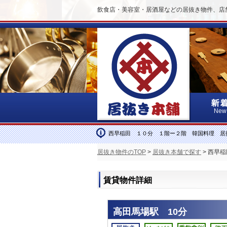
飲食店・美容室・居酒屋などの居抜き物件、店
New
西早稲田 １０分 １階ー２階 韓国料理 居
居抜き物件のTOP
>
居抜き本舗で探す
> 西早
賃貸物件詳細
高田馬場駅 10分