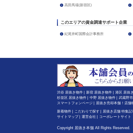
高田馬場(新宿区)
このエリアの資金調達サポート企業
紀尾井町国際会計事務所
渋谷 居抜き物件
|
新宿 居抜き物件
|
港区 居抜
杉並区 居抜き物件
|
中野 居抜き物件
|
武蔵野市
スマートフォンページ
|
居抜き売却本舗！店舗
新着物件
|
こだわりで探す
|
居抜き店舗 特集記
サイトマップ
|
運営会社
|
コーポレートサイト
Copyright
居抜き本舗
All Rights Reserved.