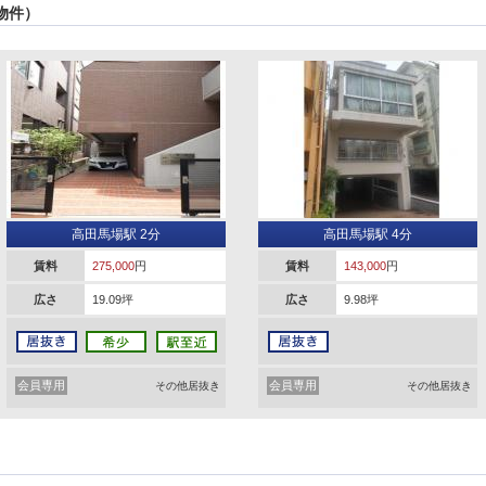
物件）
高田馬場駅 2分
高田馬場駅 4分
賃料
275,000
円
賃料
143,000
円
広さ
19.09坪
広さ
9.98坪
会員専用
会員専用
その他居抜き
その他居抜き