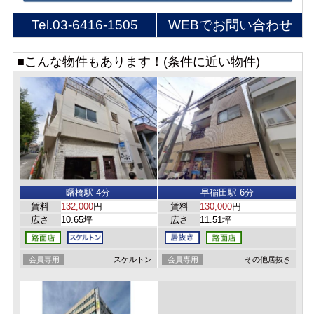
Tel.
03-6416-1505
WEBでお問い合わせ
■こんな物件もあります！(条件に近い物件)
曙橋駅 4分
早稲田駅 6分
賃料
132,000
円
賃料
130,000
円
広さ
10.65坪
広さ
11.51坪
会員専用
スケルトン
会員専用
その他居抜き