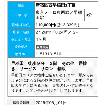
新宿区西早稲田1丁目
住所
東京メトロ東西線／早稲
9分
沿線・駅
田駅
110,000
円
(@13,339円)
賃料(坪単価)
27.26m²／8.24坪／ 2F
広さ／階数
4ヶ月
保証金・敷金
造作価格
11513131510
物件NO.
早稲田 徒歩９分 ２階 その他 居抜
き サービス サロン 物販
早稲田エリアの物件ご紹介いたします。駅から徒
歩９分にある２階の物件ご紹介いたします。早稲
田大学すぐにあるため、集客のしやすい物件とな
ります。お問い合わせお待ちしております。
2026年05月01日
情報登録日