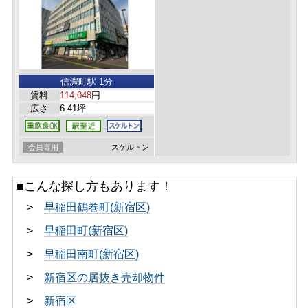
信濃町駅 1分
賃料
114,048
円
広さ
6.41坪
会員専用
スケルトン
■こんな探し方もあります！
>
早稲田鶴巻町(新宿区)
>
早稲田町(新宿区)
>
早稲田南町(新宿区)
>
新宿区の居抜き売却物件
>
新宿区